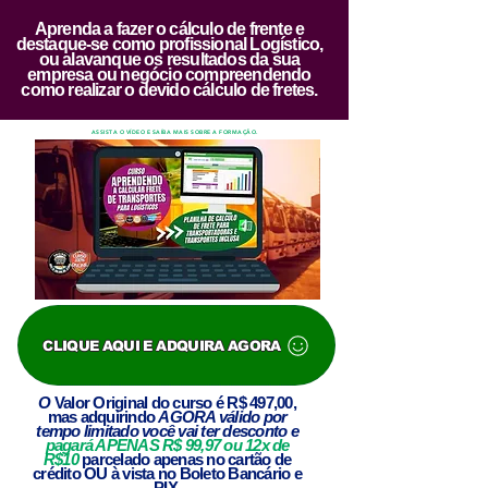
Aprenda a fazer o cálculo de frente e
destaque-se como profissional Logístico,
ou alavanque os resultados da sua
empresa ou negócio compreendendo
como realizar o devido cálculo de fretes.
ASSISTA O VÍDEO E SAÍBA MAIS SOBRE A FORMAÇÃO.
CLIQUE AQUI E ADQUIRA AGORA
O
Valor Original
do curso é R$ 497,00,
mas adquirindo
AGORA válido por
tempo limitado você vai ter desconto e
pagará APENAS R$
99,97
ou 12x de
R$10
parcelado apenas no cartão de
crédito OU à vista no Boleto Bancário e
PIX.