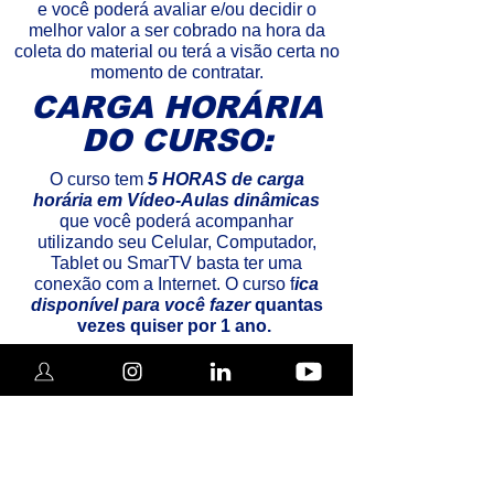
e você poderá avaliar e/ou decidir o
melhor valor a ser cobrado na hora da
coleta do material ou terá a visão certa no
momento de contratar.
CARGA HORÁRIA
DO CURSO:
O curso tem
5 HORAS de carga
horária em Vídeo-Aulas dinâmicas
que você poderá acompanhar
utilizando seu Celular, Computador,
Tablet ou SmarTV basta ter uma
conexão com a Internet. O curso f
ica
disponível para você fazer
quantas
vezes quiser por 1 ano.
INCLUSO NO
CURSO:
CERTIFICADO RECONHECIDO E
VÁLIDO EM TODO MERCADO.
Material didático com slides em PDF