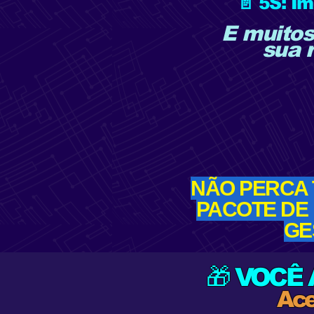
📄 5S: I
E muitos
sua r
NÃO PERCA
PACOTE DE
GE
🎁 VOCÊ
Ace