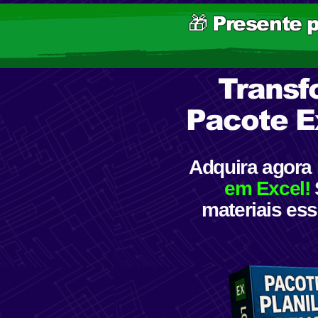
🎁 Presente 
Transf
Pacote Ex
Adquira agor
em Excel!
materiais ess