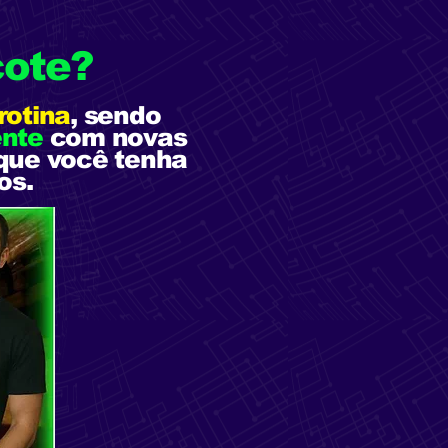
cote?
 rotina
, sendo
ente
com novas
 que você tenha
os.