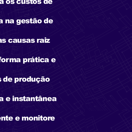
a os custos de
ia na gestão de
as causas raiz
 forma prática e
s de produção
a e instantânea
ente e monitore