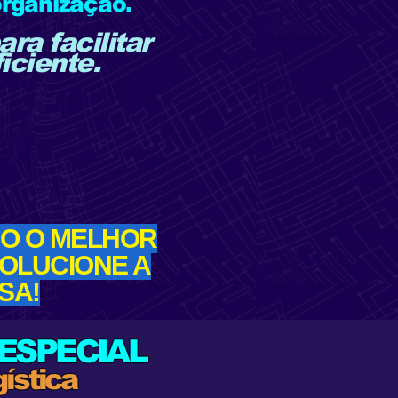
organização.
ra facilitar
iciente.
O O MELHOR
OLUCIONE A
SA!
ESPECIAL
ística