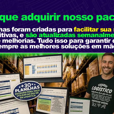
 que adquirir nosso pa
lhas foram criadas para
facilitar sua
itivas, e
são atualizadas semanalm
 melhorias. Tudo isso para garantir
empre as melhores soluções em mã