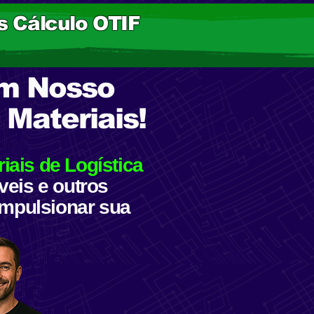
is Cálculo OTIF
om Nosso
 Materiais!
iais de Logística
veis e outros
 impulsionar sua