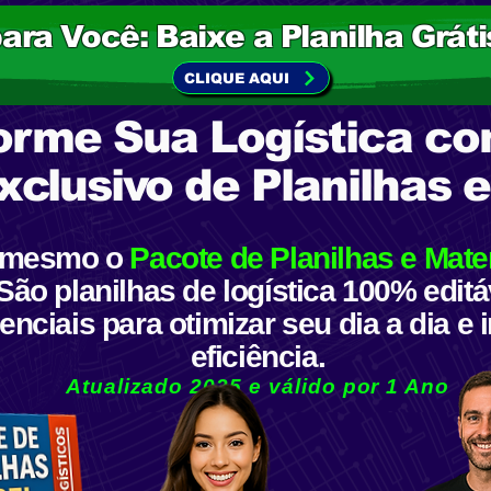
para Você: Baixe a Planilha Grát
CLIQUE AQUI
orme Sua Logística c
clusivo de Planilhas e
a mesmo o
Pacote de Planilhas e Mater
São planilhas de logística 100% editá
enciais para otimizar seu dia a dia e
eficiência.
Atualizado 2025 e válido por 1 Ano