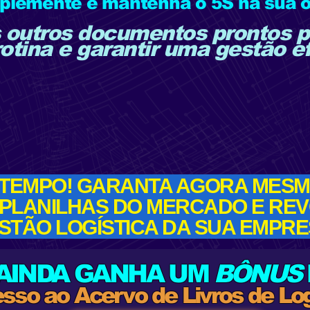
mplemente e mantenha o 5S na sua 
 outros documentos prontos pa
otina e garantir uma gestão ef
 TEMPO! GARANTA AGORA MESM
 PLANILHAS DO MERCADO E REV
STÃO LOGÍSTICA DA SUA EMPRE
 AINDA GANHA UM
BÔNUS
sso ao Acervo de Livros de Log