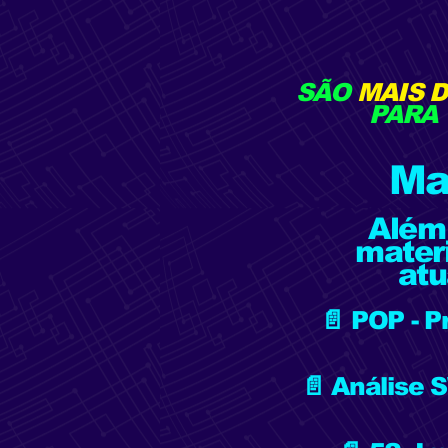
SÃO
MAIS 
PARA 
Ma
Além
mater
atu
📄 POP - 
📄 Análise 