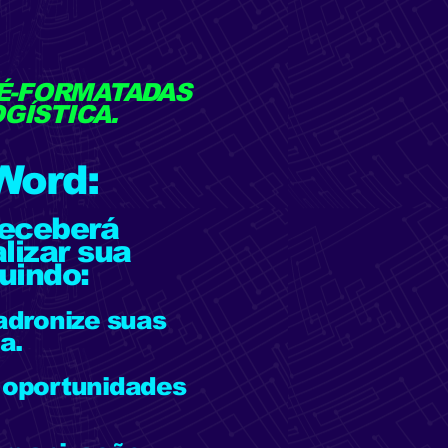
RÉ-FORMATADAS
OGÍSTICA.
Word:
receberá
lizar sua
luindo:
adronize suas
a.
, oportunidades