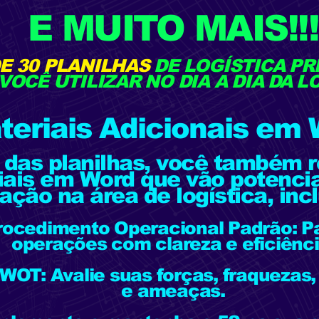
E MUITO MAIS!!!
DE 30 PLANILHAS
DE LOGÍSTICA P
VOCÊ UTILIZAR NO DIA A DIA DA L
teriais Adicionais em 
 das planilhas, você também 
iais em Word que vão potencia
ação na área de logística, inc
Procedimento Operacional Padrão: P
operações com clareza e eficiênci
SWOT: Avalie suas forças, fraquezas
e ameaças.