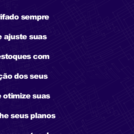
rifado sempre
e ajuste suas
 estoques com
ção dos seus
e otimize suas
he seus planos