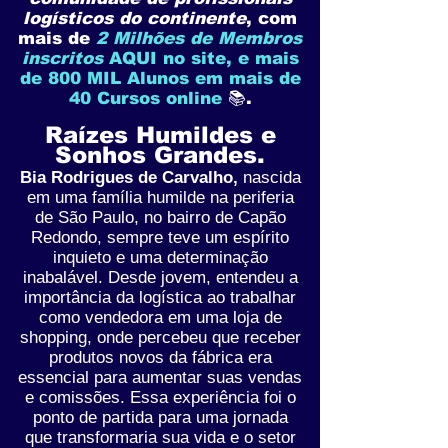
logísticos do continente
, com
mais de
2 Milhões de Membros
inscritos
AQUI no site, e mais
de 800 MIL Alunos em mais de
40 Cursos online
📚.
Raízes Humildes e
Sonhos Grandes.
Bia Rodrigues de Carvalho,
nascida
em uma família humilde na periferia
de São Paulo, no bairro de Capão
Redondo, sempre teve um espírito
inquieto e uma determinação
inabalável.
Desde jovem, entendeu a
importância da logística ao trabalhar
como vendedora em uma loja de
shopping, onde percebeu que receber
produtos novos da fábrica era
essencial para aumentar suas vendas
e comissões. Essa experiência foi o
ponto de partida para uma jornada
que transformaria sua vida e o setor