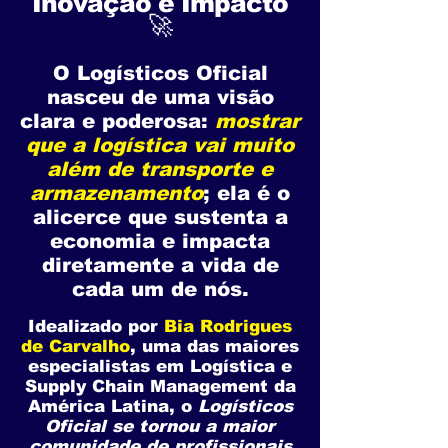
Inovação e Impacto
🚀
O Logísticos Oficial
nasceu de uma visão
clara e poderosa:
mostrar
que a logística vai muito
além de transporte e
armazenamento
; ela é o
alicerce que sustenta a
economia e impacta
diretamente a vida de
cada um de nós.
Idealizado por
Bia Rodrigues
de Carvalho
, uma das maiores
especialistas em Logística e
Supply Chain Management da
América Latina, o
Logísticos
Oficial se tornou a maior
comunidade de profissionais