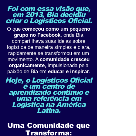
Foi com essa visão que,
em 2013, Bia decidiu
criar o Logísticos Oficial.
O que
começou como um pequeno
grupo no Facebook,
onde Bia
compartilhava suas ideias sobre
logística de maneira simples e clara,
rapidamente se transformou em um
movimento. A
comunidade cresceu
organicamente,
impulsionada pela
paixão de Bia em
educar e inspirar.
Hoje, o Logísticos Oficial
é um centro de
aprendizado contínuo e
uma referência em
Logística na América
Latina.
Uma Comunidade que
Transforma: