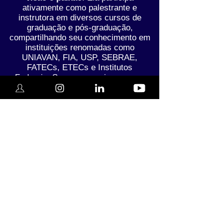
ativamente como palestrante e
instrutora em diversos cursos de
graduação e pós-graduação,
compartilhando seu conhecimento em
instituições renomadas como
UNIAVAN, FIA, USP, SEBRAE,
FATECs, ETECs e Institutos
Federais. Seu compromisso com a
educação e o desenvolvimento
profissional é inabalável, e ela é
frequentemente convidada para guiar
empresários, empreendedores e
acadêmicos nos maiores eventos
internacionais de logística, negócios,
inovação e tecnologias.
Compromisso com o
Futuro:
Bia acredita firmemente que, quanto
mais as pessoas compreendem o
impacto e o potencial da logística,
melhor preparadas estarão para o