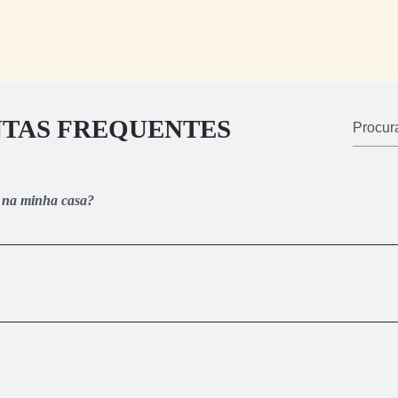
TAS FREQUENTES
o na minha casa?
o é 100% online. Assim que realizar a sua inscrição, você receberá 
da onde estão todas as vídeo-aulas e materiais complementares de
to e parcelar em até 12x. Caso opte por realizar o pagamento à vista,
crédito e PIX você recebe o acesso ao treinamento imediatamente. Ao 
pagamento do boleto.