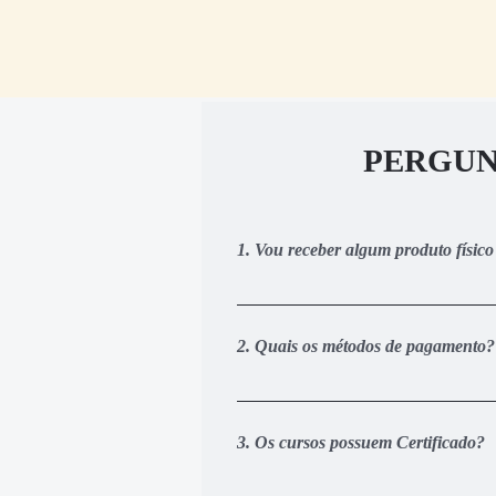
PERGUN
1. Vou receber algum produto físic
Não. Todo o conteúdo do treinament
nossa área de membros personaliza
2. Quais os métodos de pagamento?
Você pode pagar via cartão de crédi
realizar o pagamento via cartão de 
3. Os cursos possuem Certificado?
acesso de 1 a 3 dias úteis após o 