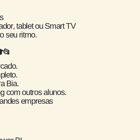
as
ador, tablet ou Smart TV
o seu ritmo.
📂
rcado.
pleto.
a Bia.
g com outros alunos.
grandes empresas