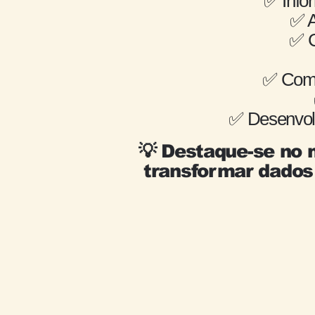
✅ Info
✅ A
✅ C
✅ Como
✅ Desenvolvi
💡 Destaque-se no 
transformar dados