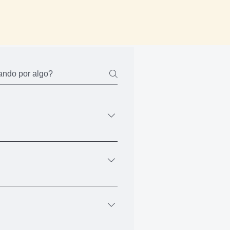
um email, onde terá o acesso a
 todos os cursos.
 pode fazer via PIX ou Boleto. Ao
realizar via boleto, você recebe o