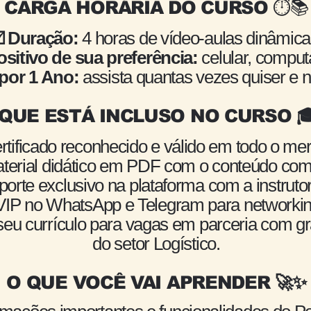
CARGA HORÁRIA DO CURSO ⏱️📚
️ Duração:
4 horas de vídeo-aulas dinâmic
sitivo de sua preferência:
celular, comput
 por 1 Ano:
assista quantas vezes quiser e n
 QUE ESTÁ INCLUSO NO CURSO 
tificado reconhecido e válido em todo o me
terial didático em PDF com o conteúdo com
orte exclusivo na plataforma com a instrutor
IP no WhatsApp e Telegram para networkin
seu currículo para vagas em parceria com 
do setor Logístico.
O QUE VOCÊ VAI APRENDER 🚀✨