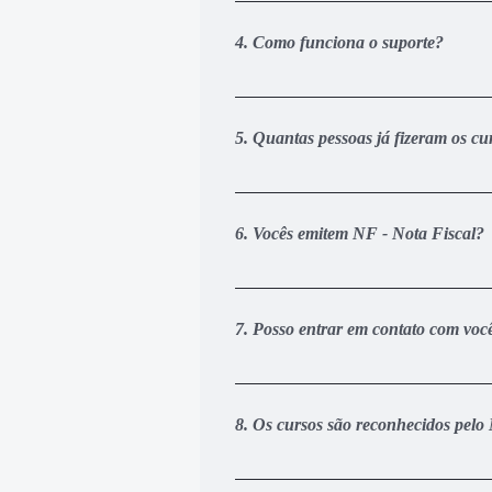
Sim, Com CERTEZA. Ao concluir a ca
personalizado diretamente da noss
4. Como funciona o suporte?
momento de efetuar a inscrição e c
Você terá acesso ao nosso grupo de
disso pode deixar suas dúvidas dir
5. Quantas pessoas já fizeram os cur
nossos especialistas vão analisar 
Ótima pergunta. Atualmente nós te
de pessoas que atuam de forma dire
6. Vocês emitem NF - Nota Fiscal?
empresas reconhecem a nossa credi
cursos que temos disponíveis atua
Sim. Nossas empresas são devidamen
holding GCDV Grupo Cadeia de Valor
7. Posso entrar em contato com voc
Sim. Você pode enviar um email par
24 horas para facilitar a comunicaç
8. Os cursos são reconhecidos pel
Todos os nossos cursos são nível pr