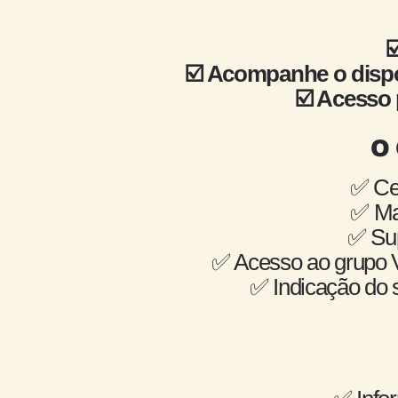
☑
☑️ Acompanhe o dispo
☑️ Acesso
O
✅ Cer
✅ Ma
✅ Sup
✅ Acesso ao grupo V
✅ Indicação do 