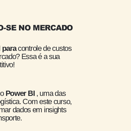
DO-SE NO MERCADO
 para
controle de custos
rcado? Essa é a sua
tivo!
 o
Power BI
, uma das
gística. Com este curso,
rmar dados em insights
nsporte.