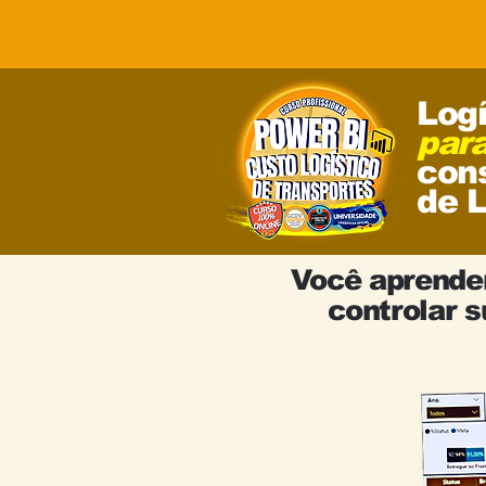
Log
para
con
de
L
Você aprender
controlar 