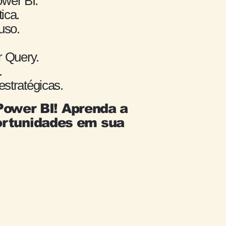
ower BI.
ica.
uso.
.
r Query.
.
estratégicas.
Power BI! Aprenda a
ortunidades em sua