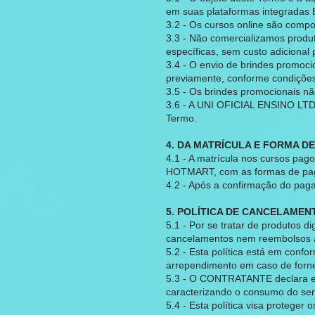
em suas plataformas integrada
3.2 - Os cursos online são comp
3.3 - Não comercializamos produt
específicas, sem custo adicion
3.4 - O envio de brindes promoci
previamente, conforme condições
3.5 - Os brindes promocionais nã
3.6 - A UNI OFICIAL ENSINO LTDA
Termo.
4. DA MATRÍCULA E FORMA 
4.1 - A matrícula nos cursos pa
HOTMART, com as formas de pagame
4.2 - Após a confirmação do pa
5. POLÍTICA DE CANCELAME
5.1 - Por se tratar de produtos 
cancelamentos nem reembolsos 
5.2 - Esta política está em conf
arrependimento em caso de forne
5.3 - O CONTRATANTE declara es
caracterizando o consumo do ser
5.4 - Esta política visa proteger