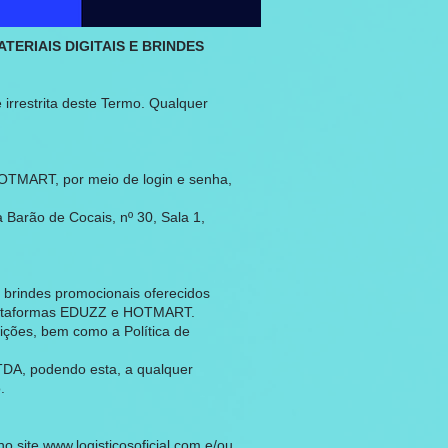
ERIAIS DIGITAIS E BRINDES
 irrestrita deste Termo. Qualquer
OTMART, por meio de login e senha,
arão de Cocais, nº 30, Sala 1,
e brindes promocionais oferecidos
lataformas EDUZZ e HOTMART.
ções, bem como a Política de
TDA, podendo esta, a qualquer
.
no site
www.logisticosoficial.com
e/ou