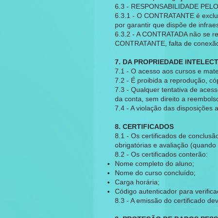
6.3 - RESPONSABILIDADE PEL
6.3.1 - O CONTRATANTE é exclus
por garantir que dispõe de infra
6.3.2 - A CONTRATADA não se res
CONTRATANTE, falta de conexão à
7. DA PROPRIEDADE INTELEC
7.1 - O acesso aos cursos e mater
7.2 - É proibida a reprodução, có
7.3 - Qualquer tentativa de ace
da conta, sem direito a reembols
7.4 - A violação das disposições 
8. CERTIFICADOS
8.1 - Os certificados de conclu
obrigatórias e avaliação (quando 
8.2 - Os certificados conterão:
Nome completo do aluno;
Nome do curso concluído;
Carga horária;
Código autenticador para verifica
8.3 - A emissão do certificado d