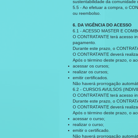
sustentabilidade da comunidade 
5.5 - Ao efetuar a compra, o CO
ou reembolso.
6. DA VIGÊNCIA DO ACESSO
6.1 - ACESSO MASTER E COM
O CONTRATANTE terá acesso integ
pagamento.
Durante este prazo, o CONTRATA
O CONTRATANTE deverá realizar e
Após o término deste prazo, o a
acessar os cursos;
realizar os cursos;
emitir certificados.
Não haverá prorrogação automáti
6.2 - CURSOS AVULSOS (INDIVI
O CONTRATANTE terá acesso inte
Durante este prazo, o CONTRATA
O CONTRATANTE deverá realizar e
Após o término deste prazo, o a
acessar o curso;
realizar o curso;
emitir o certificado.
Não haverá prorrogação automáti