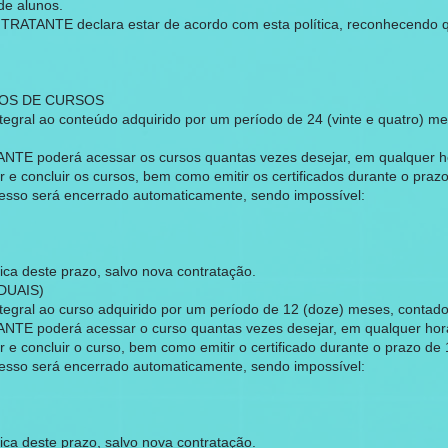
de alunos.
NTRATANTE declara estar de acordo com esta política, reconhecendo q
BOS DE CURSOS
ral ao conteúdo adquirido por um período de 24 (vinte e quatro) me
NTE poderá acessar os cursos quantas vezes desejar, em qualquer ho
 concluir os cursos, bem como emitir os certificados durante o praz
cesso será encerrado automaticamente, sendo impossível:
ca deste prazo, salvo nova contratação.
DUAIS)
gral ao curso adquirido por um período de 12 (doze) meses, contad
NTE poderá acessar o curso quantas vezes desejar, em qualquer horá
 concluir o curso, bem como emitir o certificado durante o prazo de
cesso será encerrado automaticamente, sendo impossível:
ca deste prazo, salvo nova contratação.