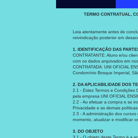
TERMO CONTRATUAL, CON
Leia atentamente antes de conclui
reivindicação posterior em desac
1. IDENTIFICAÇÃO DAS PART
CONTRATANTE: Aluno e/ou client
com os dados arquivados em no
CONTRATADA: UNI OFICIAL ENSINO
Condomínio Bosque Imperial, S
2. DA APLICABILIDADE DOS 
2.1 - Estes Termos e Condições G
pela empresa UNI OFICIAL ENSI
2.2 - Ao efetuar a compra e se 
Privacidade e as demais política
2.3 - A administração dos curso
momento, atualizar e modificar 
3. DO OBJETO
3.1 - O objeto deste Termo é a aq