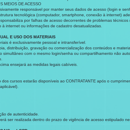
OS MEIOS DE ACESSO
ivamente responsável por manter seus dados de acesso (login e sen
estrutura tecnológica (computador, smartphone, conexão à internet) ad
ponsabiliza por falhas de acesso decorrentes de problemas técnicos
 internet ou informações de cadastro desatualizadas.
TUAL E USO DOS MATERIAIS
iais é exclusivamente pessoal e intransferível.
pia, distribuição, gravação ou comercialização dos conteúdos e materiai
sso simultâneo com o mesmo login/senha ou compartilhamento não autor
o.
acima ensejará as medidas legais cabíveis.
são dos cursos estarão disponíveis ao CONTRATANTE após o cumpriment
aplicável).
ção de autenticidade.
everá ser realizada dentro do prazo de vigência de acesso estipulado n