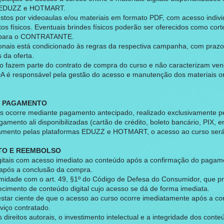
s EDUZZ e HOTMART.
ostos por videoaulas e/ou materiais em formato PDF, com acesso ind
os físicos. Eventuais brindes físicos poderão ser oferecidos como c
al para o CONTRATANTE.
onais está condicionado às regras da respectiva campanha, com prazo
 da oferta.
o fazem parte do contrato de compra do curso e não caracterizam vend
 é responsável pela gestão do acesso e manutenção dos materiais onl
DE PAGAMENTO
gos ocorre mediante pagamento antecipado, realizado exclusivamente 
nto ali disponibilizadas (cartão de crédito, boleto bancário, PIX, en
gamento pelas plataformas EDUZZ e HOTMART, o acesso ao curso se
NTO E REEMBOLSO
digitais com acesso imediato ao conteúdo após a confirmação do pagam
após a conclusão da compra.
ormidade com o art. 49, §1º do Código de Defesa do Consumidor, que pr
cimento de conteúdo digital cujo acesso se dá de forma imediata.
tar ciente de que o acesso ao curso ocorre imediatamente após a c
viço contratado.
 os direitos autorais, o investimento intelectual e a integridade dos co