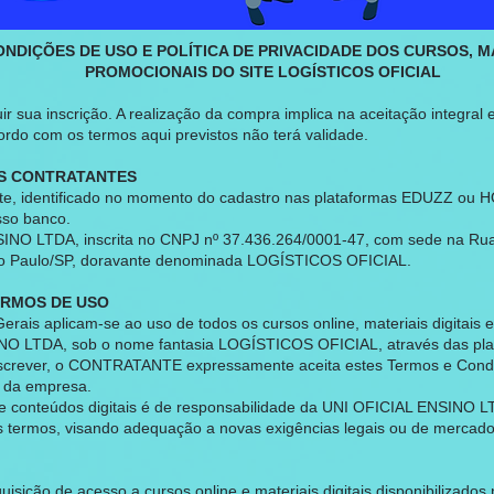
DIÇÕES DE USO E POLÍTICA DE PRIVACIDADE DOS CURSOS, MAT
PROMOCIONAIS DO SITE LOGÍSTICOS OFICIAL
r sua inscrição. A realização da compra implica na aceitação integral e
ordo com os termos aqui previstos não terá validade.
ES CONTRATANTES
e, identificado no momento do cadastro nas plataformas EDUZZ ou H
sso banco.
 LTDA, inscrita no CNPJ nº 37.436.264/0001-47, com sede na Rua B
ão Paulo/SP, doravante denominada LOGÍSTICOS OFICIAL.
TERMOS DE USO
erais aplicam-se ao uso de todos os cursos online, materiais digitais 
NO LTDA, sob o nome fantasia LOGÍSTICOS OFICIAL, através das p
inscrever, o CONTRATANTE expressamente aceita estes Termos e Condi
s da empresa.
s e conteúdos digitais é de responsabilidade da UNI OFICIAL ENSINO L
os termos, visando adequação a novas exigências legais ou de mercado
uisição de acesso a cursos online e materiais digitais disponibilizados 