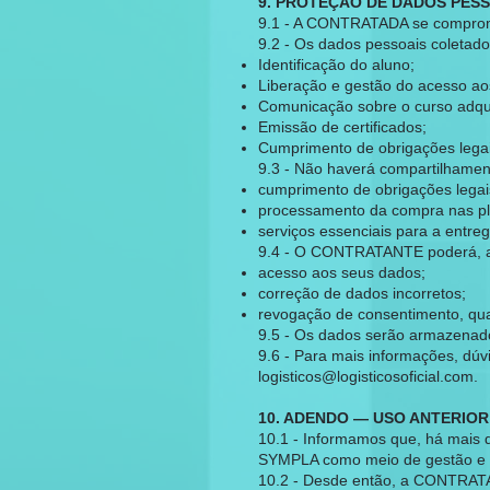
9. PROTEÇÃO DE DADOS PES
9.1 - A CONTRATADA se comprome
9.2 - Os dados pessoais coleta
Identificação do aluno;
Liberação e gestão do acesso ao
Comunicação sobre o curso adqui
Emissão de certificados;
Cumprimento de obrigações legais
9.3 - Não haverá compartilhament
cumprimento de obrigações legai
processamento da compra nas 
serviços essenciais para a entre
9.4 - O CONTRATANTE poderá, a 
acesso aos seus dados;
correção de dados incorretos;
revogação de consentimento, qua
9.5 - Os dados serão armazenados
9.6 - Para mais informações, dú
logisticos@logisticosoficial.com
.
10. ADENDO — USO ANTERIO
10.1 - Informamos que, há mais 
SYMPLA como meio de gestão e 
10.2 - Desde então, a CONTRATAD