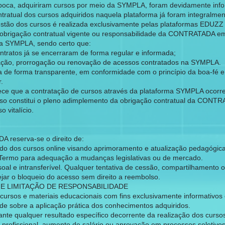
época, adquiriram cursos por meio da SYMPLA, foram devidamente inf
ntratual dos cursos adquiridos naquela plataforma já foram integralmen
gestão dos cursos é realizada exclusivamente pelas plataformas EDU
r obrigação contratual vigente ou responsabilidade da CONTRATADA em
ma SYMPLA, sendo certo que:
tratos já se encerraram de forma regular e informada;
vação, prorrogação ou renovação de acessos contratados na SYMPLA.
a de forma transparente, em conformidade com o princípio da boa-fé e 
.
 que a contratação de cursos através da plataforma SYMPLA ocorreu
o constitui o pleno adimplemento da obrigação contratual da CONTRA
 vitalício.
A reserva-se o direito de:
údo dos cursos online visando aprimoramento e atualização pedagógica
 Termo para adequação a mudanças legislativas ou de mercado.
soal e intransferível. Qualquer tentativa de cessão, compartilhamento
ejar o bloqueio do acesso sem direito a reembolso.
S E LIMITAÇÃO DE RESPONSABILIDADE
ursos e materiais educacionais com fins exclusivamente informativos 
 sobre a aplicação prática dos conhecimentos adquiridos.
te qualquer resultado específico decorrente da realização dos cursos
rofissional, aumento de salário ou aprovação em processos seletivos