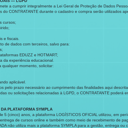
SOAIS — LGPD
te a cumprir integralmente a Lei Geral de Proteção de Dados Pesso
dos do CONTRATANTE durante o cadastro e compra serão utilizados ap
s cursos;
rido;
 e fiscais.
o de dados com terceiros, salvo para:
s;
plataformas EDUZZ e HOTMART;
ga da experiência educacional.
qualquer momento, solicitar:
ndo aplicável.
 pelo prazo necessário ao cumprimento das finalidades aqui descritas
vidas ou solicitações relacionadas à LGPD, o CONTRATANTE poderá ent
R DA PLATAFORMA SYMPLA
de 5 (cinco) anos, a plataforma LOGÍSTICOS OFICIAL utilizou, em per
entrega de cursos online e também como meio de recebimento de pa
A não utiliza mais a plataforma SYMPLA para a gestão, entrega ou c