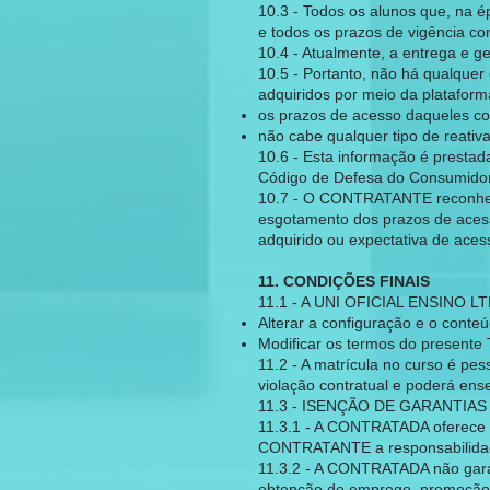
10.3 - Todos os alunos que, na 
e todos os prazos de vigência co
10.4 - Atualmente, a entrega e 
10.5 - Portanto, não há qualque
adquiridos por meio da platafor
os prazos de acesso daqueles con
não cabe qualquer tipo de reati
10.6 - Esta informação é prestad
Código de Defesa do Consumidor
10.7 - O CONTRATANTE reconhece
esgotamento dos prazos de acess
adquirido ou expectativa de acesso
11. CONDIÇÕES FINAIS
11.1 - A UNI OFICIAL ENSINO LTD
Alterar a configuração e o conte
Modificar os termos do presente
11.2 - A matrícula no curso é pes
violação contratual e poderá ens
11.3 - ISENÇÃO DE GARANTIA
11.3.1 - A CONTRATADA oferece c
CONTRATANTE a responsabilidade
11.3.2 - A CONTRATADA não garan
obtenção de emprego, promoção p