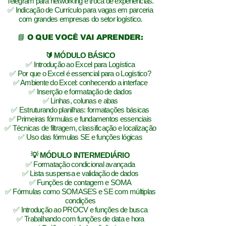
Telegram para networking e troca de experiências.
✅ Indicação de Currículo para vagas em parceria
com grandes empresas do setor logístico.
📘 O QUE VOCÊ VAI APRENDER:
🔰 MÓDULO BÁSICO
✅ Introdução ao Excel para Logística
✅ Por que o Excel é essencial para o Logístico?
✅ Ambiente do Excel: conhecendo a interface
✅ Inserção e formatação de dados
✅ Linhas, colunas e abas
✅ Estruturando planilhas: formatações básicas
✅ Primeiras fórmulas e fundamentos essenciais
✅ Técnicas de filtragem, classificação e localização
✅ Uso das fórmulas SE e funções lógicas
💡 MÓDULO INTERMEDIÁRIO
✅ Formatação condicional avançada
✅ Lista suspensa e validação de dados
✅ Funções de contagem e SOMA
✅ Fórmulas como SOMASES e SE com múltiplas
condições
✅ Introdução ao PROCV e funções de busca
✅ Trabalhando com funções de data e hora