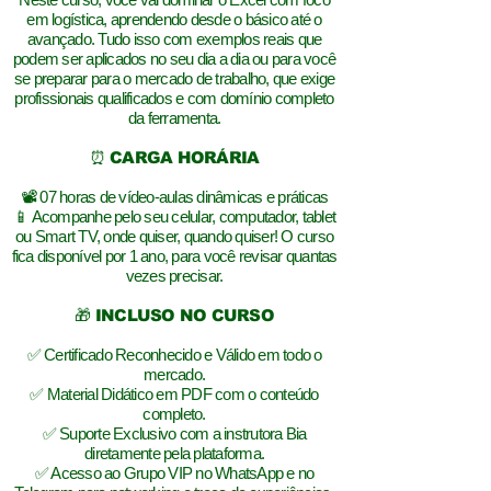
em logística, aprendendo desde o básico até o
avançado. Tudo isso com exemplos reais que
podem ser aplicados no seu dia a dia ou para você
se preparar para o mercado de trabalho, que exige
profissionais qualificados e com domínio completo
da ferramenta.
⏰ CARGA HORÁRIA
📽️ 07 horas de vídeo-aulas dinâmicas e práticas
📱 Acompanhe pelo seu celular, computador, tablet
ou Smart TV, onde quiser, quando quiser! O curso
fica disponível por 1 ano, para você revisar quantas
vezes precisar.
🎁 INCLUSO NO CURSO
✅ Certificado Reconhecido e Válido em todo o
mercado.
✅ Material Didático em PDF com o conteúdo
completo.
✅ Suporte Exclusivo com a instrutora Bia
diretamente pela plataforma.
✅ Acesso ao Grupo VIP no WhatsApp e no