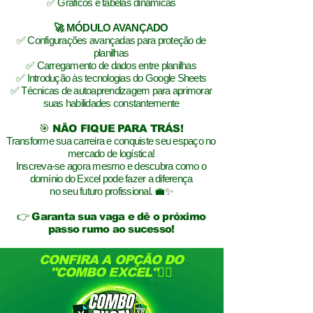
✅ Gráficos e tabelas dinâmicas
🚀 MÓDULO AVANÇADO
✅ Configurações avançadas para proteção de
planilhas
✅ Carregamento de dados entre planilhas
✅ Introdução às tecnologias do Google Sheets
✅ Técnicas de autoaprendizagem para aprimorar
suas habilidades constantemente
🎯 NÃO FIQUE PARA TRÁS!
Transforme sua carreira e conquiste seu espaço no
mercado de logística!
Inscreva-se agora mesmo e descubra como o
domínio do Excel pode fazer a diferença
no seu futuro profissional. 💼✨
👉 Garanta sua vaga e dê o próximo
passo rumo ao sucesso!
CONFIRA A OPÇÃO DO
"COMBO EXCEL"👇🏻