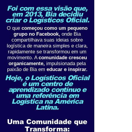
Foi com essa visão que,
em 2013, Bia decidiu
criar o Logísticos Oficial.
O que
começou como um pequeno
grupo no Facebook,
onde Bia
compartilhava suas ideias sobre
logística de maneira simples e clara,
rapidamente se transformou em um
movimento. A
comunidade cresceu
organicamente,
impulsionada pela
paixão de Bia em
educar e inspirar.
Hoje, o Logísticos Oficial
é um centro de
aprendizado contínuo e
uma referência em
Logística na América
Latina.
Uma Comunidade que
Transforma: