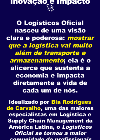
Inovação e Impacto
🚀
O Logísticos Oficial
nasceu de uma visão
clara e poderosa:
mostrar
que a logística vai muito
além de transporte e
armazenamento
; ela é o
alicerce que sustenta a
economia e impacta
diretamente a vida de
cada um de nós.
Idealizado por
Bia Rodrigues
de Carvalho
, uma das maiores
especialistas em Logística e
Supply Chain Management da
América Latina, o
Logísticos
Oficial se tornou a maior
comunidade de profissionais