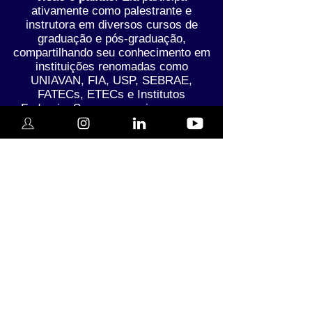
ativamente como palestrante e
instrutora em diversos cursos de
graduação e pós-graduação,
compartilhando seu conhecimento em
instituições renomadas como
UNIAVAN, FIA, USP, SEBRAE,
FATECs, ETECs e Institutos
Federais. Seu compromisso com a
educação e o desenvolvimento
profissional é inabalável, e ela é
frequentemente convidada para guiar
empresários, empreendedores e
acadêmicos nos maiores eventos
internacionais de logística, negócios,
inovação e tecnologias.
Compromisso com o
Futuro:
Bia acredita firmemente que, quanto
mais as pessoas compreendem o
impacto e o potencial da logística,
melhor preparadas estarão para o