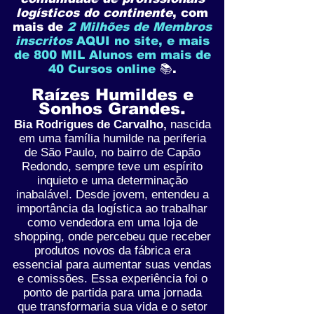
logísticos do continente
, com
mais de
2 Milhões de Membros
inscritos
AQUI no site, e mais
de 800 MIL Alunos em mais de
40 Cursos online
📚.
Raízes Humildes e
Sonhos Grandes.
Bia Rodrigues de Carvalho,
nascida
em uma família humilde na periferia
de São Paulo, no bairro de Capão
Redondo, sempre teve um espírito
inquieto e uma determinação
inabalável.
Desde jovem, entendeu a
importância da logística ao trabalhar
como vendedora em uma loja de
shopping, onde percebeu que receber
produtos novos da fábrica era
essencial para aumentar suas vendas
e comissões. Essa experiência foi o
ponto de partida para uma jornada
que transformaria sua vida e o setor