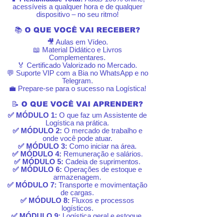
acessíveis a qualquer hora e de qualquer
dispositivo – no seu ritmo!
📚 O QUE VOCÊ VAI RECEBER?
🎥 Aulas em Vídeo.
📖 Material Didático e Livros
Complementares.
🏅 Certificado Valorizado no Mercado.
💬 Suporte VIP com a Bia no WhatsApp e no
Telegram.
💼 Prepare-se para o sucesso na Logística!
📝 O QUE VOCÊ VAI APRENDER?
✅ MÓDULO 1:
O que faz um Assistente de
Logística na prática.
✅ MÓDULO 2:
O mercado de trabalho e
onde você pode atuar.
✅ MÓDULO 3:
Como iniciar na área.
✅ MÓDULO 4:
Remuneração e salários.
✅ MÓDULO 5:
Cadeia de suprimentos.
✅ MÓDULO 6:
Operações de estoque e
armazenagem.
✅ MÓDULO 7:
Transporte e movimentação
de cargas.
✅ MÓDULO 8:
Fluxos e processos
logísticos.
✅ MÓDULO 9:
Logística geral e estoque.