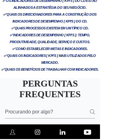
✅
OS INDICADORES DE DESEMPENHO [ KPI'S ] DO CD ESTÃO
ALINHADOS A ESTRATÉGIA DO SEU NEGÓCIO.
✅
QUAIS OS DIRECIONADORES PARA A CONSTRUÇÃO DOS
INDICADORES DE
DESEMPENHO [ KPI'S ] DO CD.
✅
QUAIS PROCESSOS EXISTEM EM UM TÍPICO CD.
✅
INDICADORES DE DESEMPENHO [ KPI'S ]: TEMPO,
PRODUTIVIDADE, QUALIDADE, SERVIÇO E CUSTOS.
✅
COMO ESTABELECER METAS E INDICADORES.
✅
QUAIS OS INDICADORES [ KPI'S ] MAIS UTILIZADOS PELO
MERCADO.
✅
QUAIS OS BENEFÍCIOS DE TRABALHAR COM INDICADORES.
PERGUNTAS
FREQUENTES
1. Vou receber algum produto físico na