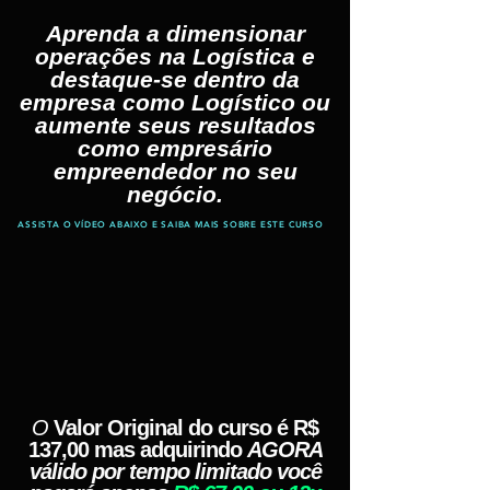
Aprenda a dimensionar
operações na Logística e
destaque-se dentro da
empresa como Logístico ou
aumente seus resultados
como empresário
empreendedor no seu
negócio.
ASSISTA O VÍDEO ABAIXO E SAIBA MAIS SOBRE ESTE CURSO
O
Valor Original
do curso é R$
137,00 mas adquirindo
AGORA
válido por tempo limitado você