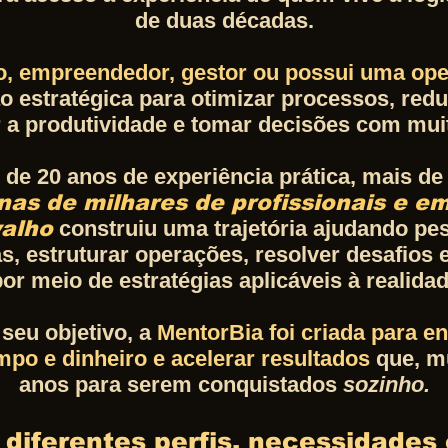
de duas décadas.
, empreendedor, gestor ou possui uma oper
 estratégica para otimizar processos, reduz
r a produtividade e tomar decisões com mui
 de 20 anos de experiência prática, mais d
nas de milhares de profissionais e e
valho
construiu uma trajetória ajudando pe
s, estruturar operações, resolver desafios 
or meio de estratégias aplicáveis à realid
seu objetivo, a
MentorBia foi criada para en
po e dinheiro e acelerar resultados
que, mu
anos para serem conquistados
sozinho.
diferentes perfis, necessidades 