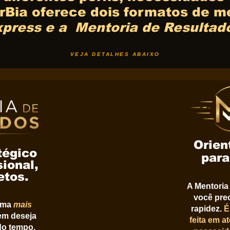
Bia oferece dois formatos de me
xpress e a
Mentoria de Resultad
VEJA DETALHES ABAIXO
Orien
tégico
para
ional,
etos.
A Mentoria
você prec
rama
mais
rapidez.
É
em deseja
feita em 
do tempo.