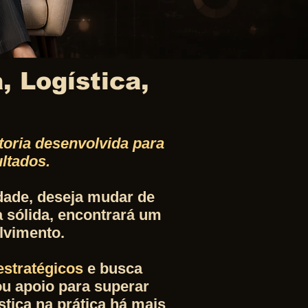
, Logística,
oria desenvolvida para
ltados.​
dade, deseja mudar de
 sólida, encontrará um
lvimento.
estratégicos
e busca
u apoio para superar
stica na prática há mais