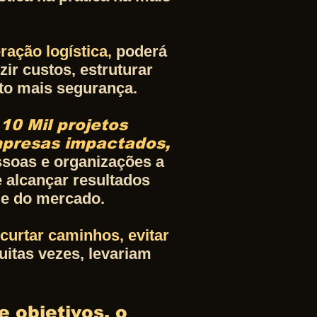
ação logística,
poderá
ir custos, estruturar
to mais segurança.
e
10 Mil projetos
mpresas impactados,
ssoas e organizações a
e alcançar resultados
ade do mercado.
curtar caminhos, evitar
itas vezes, levariam
e objetivos, o