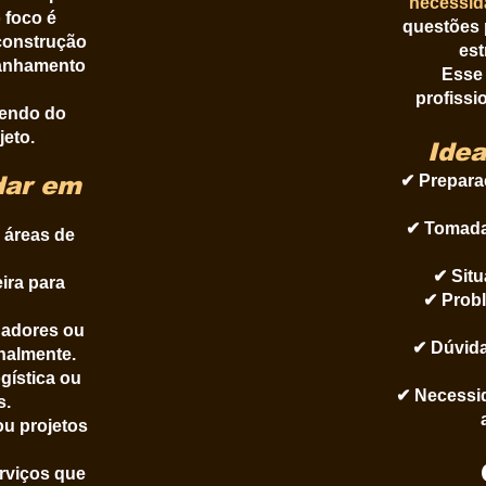
necessid
 foco é
questões 
 construção
est
panhamento
Esse 
profissi
endo do
jeto.
Idea
dar em
✔ Prepara
✔ Tomada 
 áreas de
✔ Sit
ira para
✔ Probl
nadores ou
✔ Dúvida
nalmente.
ogística ou
✔ Necessid
s.
u projetos
rviços que