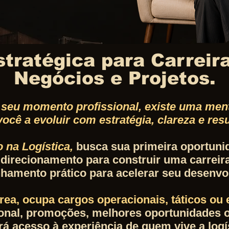
tratégica para Carreira
Negócios e Projetos.
seu momento profissional, existe uma ment
você a evoluir com estratégia, clareza e resu
o na Logística,
busca sua primeira oportuni
 direcionamento para construir uma carreira
amento prático para acelerar seu desenvo
área, ocupa cargos operacionais, táticos ou 
ional, promoções, melhores oportunidades o
á acesso à experiência de quem vive a logí