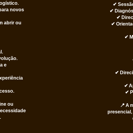
ogístico.
✔ Sessão
 para novos
✔ Diagnós
✔ Dire
 abrir ou
✔ Orienta
✔ M
l.
volução.
a e
✔ Direc
xperiência
✔ A
ocesso.
✔ P
ine ou
📍 A 
necessidade
presencial
.