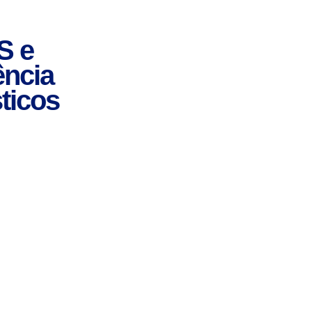
S e
ência
ticos