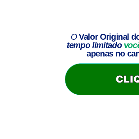
O
Valor Original
d
tempo limitado
voc
apenas no cart
CLI