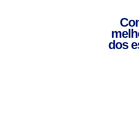
Con
melho
dos e