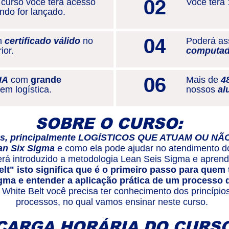
02
 curso você terá acesso
Você terá 
ndo for lançado.
04
m
certificado válido
no
Poderá ass
ior.
computad
06
IA
com
grande
Mais de
4
em logística.
nossos
al
SOBRE O CURSO:
eas, principalmente LOGÍSTICOS QUE ATUAM OU NÃ
an Six Sigma
e como ela pode ajudar no atendimento do
será introduzido a metodologia Lean Seis Sigma e aprend
elt" isto significa que é o primeiro passo para quem
gma e entender a aplicação prática de um processo 
 White Belt você precisa ter conhecimento dos princípio
processos, no qual vamos ensinar neste curso.
CARGA HORÁRIA DO CURSO