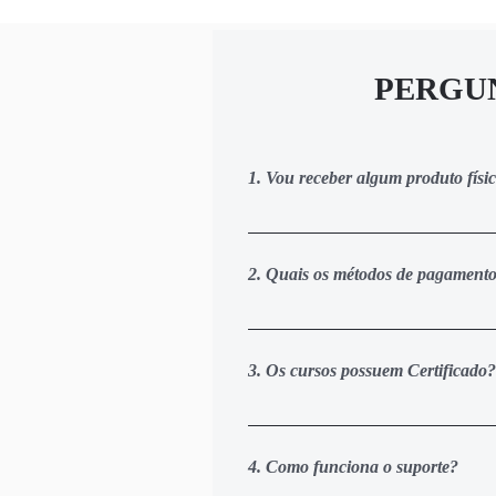
PERGU
1. Vou receber algum produto fís
Não. Todo o conteúdo do treinamen
nossa área de membros personaliz
2. Quais os métodos de pagament
Você pode pagar via cartão de créd
realizar o pagamento via cartão d
3. Os cursos possuem Certificado?
acesso de 1 a 3 dias úteis após o
Sim, Com CERTEZA. Ao concluir a 
personalizado diretamente da nos
4. Como funciona o suporte?
momento de efetuar a inscrição e 