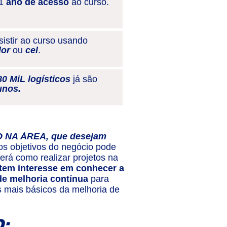
1
ano de acesso
ao curso.
istir ao curso usando
or
ou
cel
.
80 MiL logísticos
já são
unos.
O NA ÁREA, que desejam
s objetivos do negócio pode
erá como realizar projetos na
 tem interesse em conhecer a
de melhoria contínua
para
s mais básicos da melhoria de
: