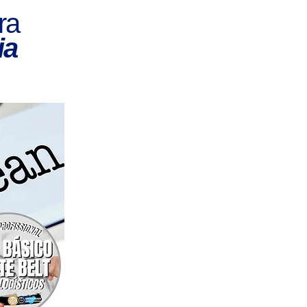
ra
ia