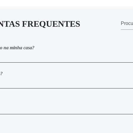
NTAS FREQUENTES
ico na minha casa?
to é 100% online. Assim que realizar a sua inscrição, você receber
ada onde estão todas as vídeo-aulas e materiais complementares d
o?
ito e parcelar em até 12x. Caso opte por realizar o pagamento à vist
e crédito e PIX você recebe o acesso ao treinamento imediatamente. A
 pagamento do boleto.
carga horária mínima de 35% das aulas de cada curso, você pode sol
sa área de membros. Ele é gerado automaticamente para você e util
cadastro. Você receberá 1 certificado nominal (com o seu nome e dad