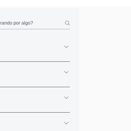
á um email, onde terá o acesso a
e todos os cursos.
a, pode fazer via PIX ou Boleto. Ao
o realizar via boleto, você recebe o
icitar o seu certificado
iza os dados que você usou no
os oficiais) em qualquer curso.