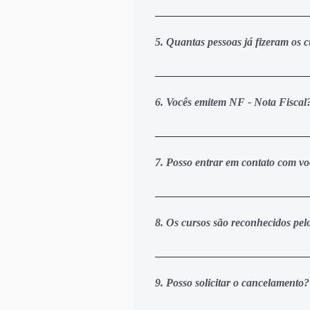
Você terá acesso ao nosso grupo d
disso pode deixar suas dúvidas d
5. Quantas pessoas já fizeram os c
nossos especialistas vão analisar
Ótima pergunta. Atualmente nós t
de pessoas que atuam de forma dir
6. Vocês emitem NF - Nota Fiscal
empresas reconhecem a nossa cred
cursos que temos disponíveis atu
Sim. Nossas empresas são devidam
holding GCDV Grupo Cadeia de Val
7. Posso entrar em contato com vo
Sim. Você pode enviar um email p
24 horas para facilitar a comunica
8. Os cursos são reconhecidos p
Todos os nossos cursos são nível 
obrigatoriedade do MEC, pois o M
9. Posso solicitar o cancelamento?
ressaltar que todos os nossos cu
reconhecem a credibilidade e acei