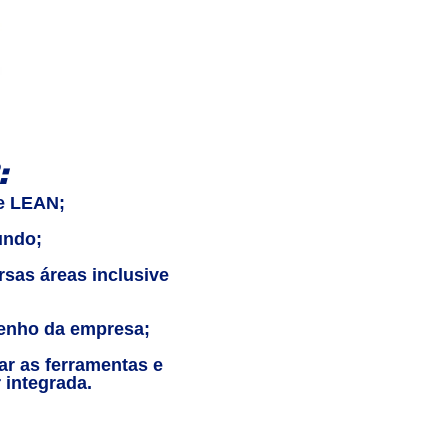
:
e LEAN;
undo;
as áreas inclusive
enho da empresa;
r as ferramentas e
 integrada.