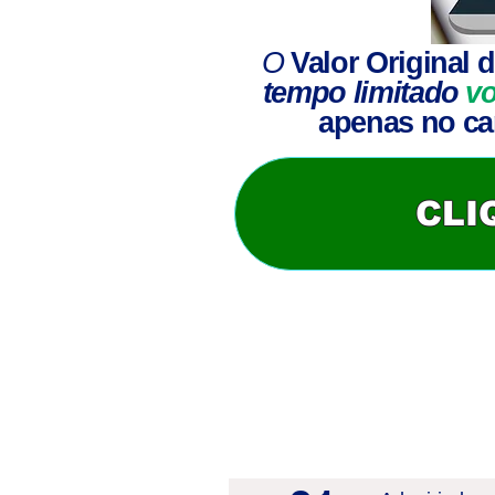
O
Valor Original
d
tempo limitado
v
apenas no car
CLI