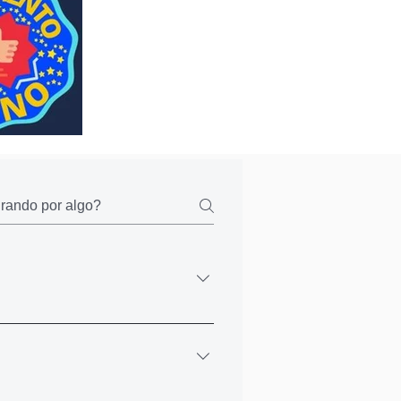
á um email, onde terá o acesso a
e todos os cursos.
a, pode fazer via PIX ou Boleto. Ao