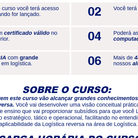
02
 curso você terá acesso
Você terá
ndo for lançado.
04
um
certificado válido
no
Poderá as
rior.
computa
06
BIA
com
grande
Mais de
4
em logística.
nossos
al
SOBRE O CURSO:
erem este curso vão alcançar grandes conhecimentos
versa.
Você vai desenvolver uma visão conceitual prátic
de ensino que vai proporcionar subsídios para que você 
 estratégico, tático e operacional, facilitando no enten
aplicabilidade da Logística reversa na área de Logística.