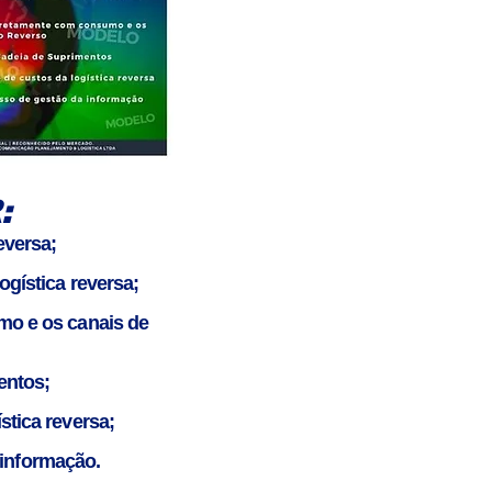
:
eversa;
gística reversa;
o e os canais de
entos;
tica reversa;
 informação.