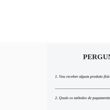
PERGU
1. Vou receber algum produto fís
Não. Todo o conteúdo do treinamen
nossa área de membros personaliz
2. Quais os métodos de pagament
Você pode pagar via cartão de créd