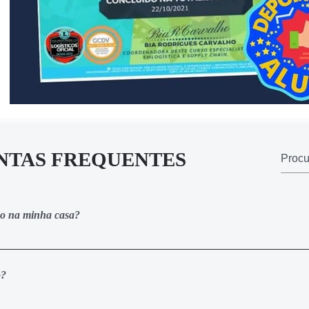
NTAS FREQUENTES
ico na minha casa?
to é 100% online. Assim que realizar a sua inscrição, você receber
ada onde estão todas as vídeo-aulas e materiais complementares d
o?
ito e parcelar em até 12x. Caso opte por realizar o pagamento à vist