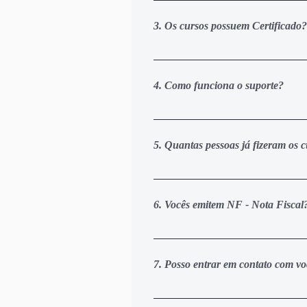
realizar o pagamento via cartão d
3. Os cursos possuem Certificado?
acesso de 1 a 3 dias úteis após o
Sim, Com CERTEZA. Ao concluir a 
personalizado diretamente da nos
4. Como funciona o suporte?
momento de efetuar a inscrição e 
Você terá acesso ao nosso grupo d
disso pode deixar suas dúvidas d
5. Quantas pessoas já fizeram os c
nossos especialistas vão analisar
Ótima pergunta. Atualmente nós t
de pessoas que atuam de forma dir
6. Vocês emitem NF - Nota Fiscal
empresas reconhecem a nossa cred
cursos que temos disponíveis atu
Sim. Nossas empresas são devidam
holding GCDV Grupo Cadeia de Val
7. Posso entrar em contato com vo
Sim. Você pode enviar um email p