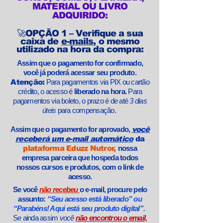
MATERIAL OU LIVRO
ADQUIRIDO:
🚀OPÇÃO 1 – Verifique a sua
caixa de
e-mails
, o mesmo
utilizado na hora da compra:​
Assim que o pagamento for confirmado,
você já poderá acessar seu produto.
Atenção:
Para pagamentos via PIX ou cartão
crédito, o acesso é
liberado na hora.
Para
pagamentos via boleto, o prazo é de até
3 dias
úteis
para compensação.
Assim que o pagamento for aprovado,
você
receberá um e-mail automático
da
plataforma Eduzz Nutror,
nossa
empresa parceira que hospeda todos
nossos cursos e produtos, com o link de
acesso.
Se você
não recebeu
o e-mail, procure pelo
assunto:
“Seu acesso está liberado” ou
“Parabéns! Aqui está seu produto digital”.
Se ainda assim
você
não encontrou o email,