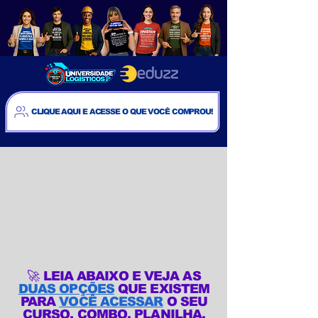
CLIQUE AQUI E ACESSE O QUE VOCÊ COMPROU!
🚀 LEIA ABAIXO E VEJA AS
DUAS OPÇÕES
QUE EXISTEM
PARA
VOCÊ ACESSAR
O SEU
CURSO, COMBO, PLANILHA,