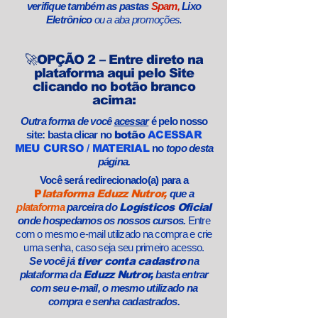
verifique também as pastas
Spam,
Lixo
Eletrônico
ou a aba
promoções.
🚀OPÇÃO 2 – Entre direto na
plataforma aqui pelo Site
clicando no botão branco
acima:​
Outra forma de você
acessar
é pelo nosso
site: basta clicar no
botão
ACESSAR
MEU CURSO / MATERIAL
no
topo desta
página.
Você será redirecionado(a) para a
P
lataforma Eduzz Nutror,
que a
plataforma
parceira do
Logísticos Oficial
onde hospedamos os nossos cursos.
Entre
com o mesmo e-mail utilizado na compra e crie
uma senha, caso seja seu primeiro acesso.
Se você já
tiver conta cadastro
na
plataforma da
Eduzz Nutror,
basta entrar
com seu e-mail, o mesmo utilizado na
compra e senha cadastrados.