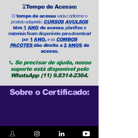
⏳Tempo de Acesso:
O
tempo de acesso
varia conforme o
produto adquirido:
CURSOS
AVULSOS
têm
1
ANO
de acesso
, planilhas e
materiais ficam disponíveis para
download
por
1
ANO
,
e os
COMBOS
PACOTES
dão direito a
2
ANOS
de
acesso.
📞 Se precisar de ajuda, nosso
suporte está disponível pelo
WhatsApp (11) 9.8314-2364.
Sobre o Certificado: