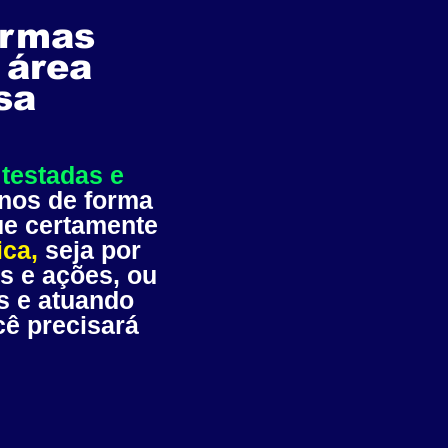
ormas
 área
sa
 testadas e
anos de forma
ue certamente
ica,
seja por
s e ações, ou
s e atuando
ê precisará