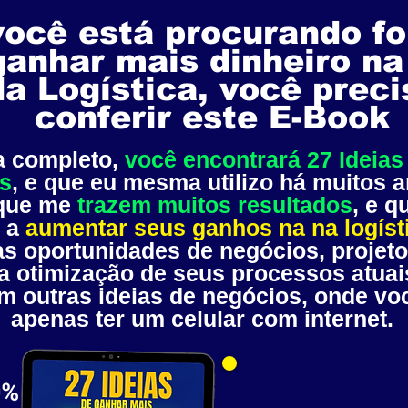
você está procurando f
ganhar mais dinheiro na
da Logística, você preci
conferir este E-Book
a completo,
você encontrará 27 Ideias
s
, e que eu mesma utilizo há muitos 
 que me
trazem muitos resultados
, e q
 a
aumentar seus ganhos na na logíst
s oportunidades de negócios, projeto
a otimização de seus processos atuai
 outras ideias de negócios, onde voc
apenas ter um celular com internet.