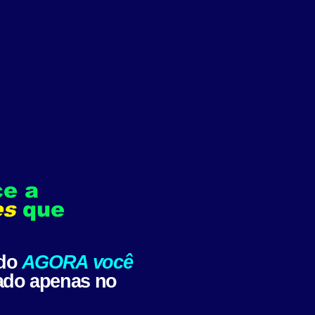
e a
es
que
ndo
AGORA você
ado apenas no