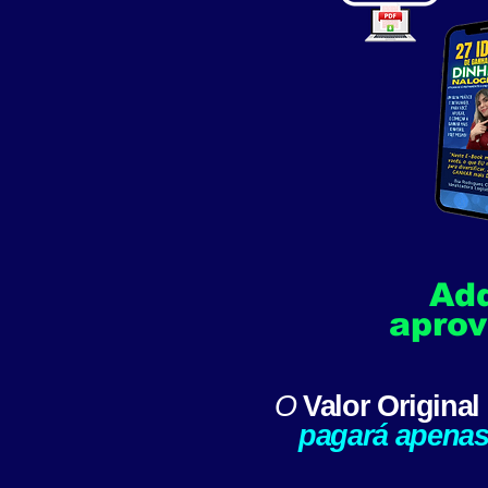
Ad
aprov
O
Valor Original
pagará apena