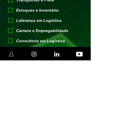
Transportes e Frete
Estoques e Inventário
Liderança em Logística
Carreira e Empregabilidade
Consultoria em Logística
Logística Internacional
Inovação e IA Logística
Visão Global Logística
Estratégias Logística
Outros
*
Você autoriza receber conteúdos
e bônus gratuitos do Logísticos
Oficial (dicionário de logística, guia
de cargos e salários, tendências da
área e outros materiais)?
Sim, quero receber