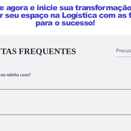
e agora e inicie sua transformação 
r seu espaço na Logística com as
para o sucesso!
TAS FREQUENTES
o na minha casa?
o é 100% online. Assim que realizar a sua inscrição, você receberá 
da onde estão todas as vídeo-aulas e materiais complementares de
to e parcelar em até 12x. Caso opte por realizar o pagamento à vista,
crédito e PIX você recebe o acesso ao treinamento imediatamente. Ao 
pagamento do boleto.