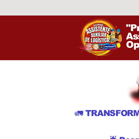
"P
As
Op
🚛 TRANSFOR