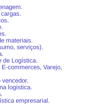
.
zenagem.
 cargas.
cos.
e.
es.
 materiais.
sumo, serviços).
a.
 de Logística.
, E-commerces, Varejo,
o vencedor.
a logística.
.
stica empresarial.