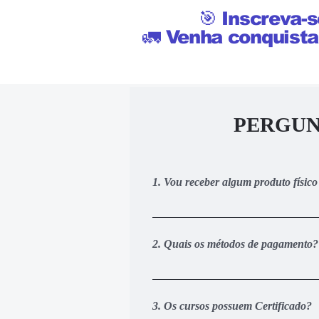
🎯 Inscreva-s
🚛 Venha conquista
PERGUN
1. Vou receber algum produto físic
Não. Todo o conteúdo do treinament
nossa área de membros personaliza
2. Quais os métodos de pagamento?
Você pode pagar via cartão de crédi
realizar o pagamento via cartão de 
3. Os cursos possuem Certificado?
acesso de 1 a 3 dias úteis após o 