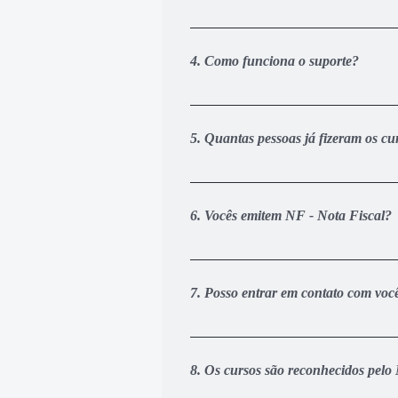
Sim, Com CERTEZA. Ao concluir a ca
personalizado diretamente da noss
4. Como funciona o suporte?
momento de efetuar a inscrição e c
Você terá acesso ao nosso grupo de
disso pode deixar suas dúvidas dir
5. Quantas pessoas já fizeram os cur
nossos especialistas vão analisar 
Ótima pergunta. Atualmente nós te
de pessoas que atuam de forma dire
6. Vocês emitem NF - Nota Fiscal?
empresas reconhecem a nossa credi
cursos que temos disponíveis atua
Sim. Nossas empresas são devidamen
holding GCDV Grupo Cadeia de Valor
7. Posso entrar em contato com voc
Sim. Você pode enviar um email par
24 horas para facilitar a comunicaç
8. Os cursos são reconhecidos pel