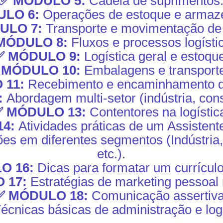
✅ MÓDULO 5:
Cadeia de suprimentos
LO 6:
Operações de estoque e arma
ULO 7:
Transporte e movimentação de
MÓDULO 8:
Fluxos e processos logísti
✅ MÓDULO 9:
Logística geral e estoqu
 MÓDULO 10:
Embalagens e transport
 11:
Recebimento e encaminhamento de
:
Abordagem multi-setor (indústria, con
✅ MÓDULO 13:
Contentores na logístic
14:
Atividades práticas de um Assistente
es em diferentes segmentos (Indústria
etc.).
O 16:
Dicas para formatar um currícul
 17:
Estratégias de marketing pessoal n
✅ MÓDULO 18:
Comunicação assertiva
écnicas básicas de administração e logí