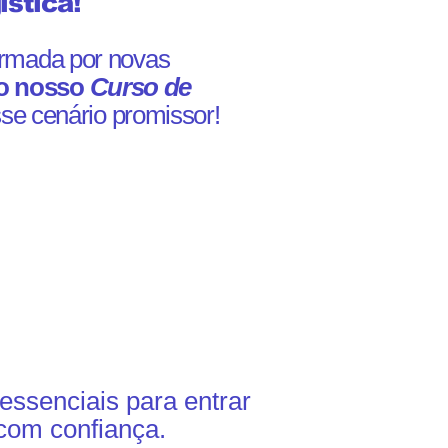
stica!
formada por novas
o nosso
Curso de
sse cenário promissor!
essenciais para entrar
com confiança.