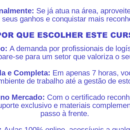
onalmente:
Se já atua na área, aproveit
 seus ganhos e conquistar mais reconh
 POR QUE ESCOLHER ESTE CUR
do:
A demanda por profissionais de logí
pare-se para um setor que valoriza o seu
da e Completa:
Em apenas 7 horas, vo
iente de trabalho até a gestão de esto
 no Mercado:
Com o certificado reconh
uporte exclusivo e materiais complemen
passo à frente.
l:
Aulas 100% online, acessíveis a qualq