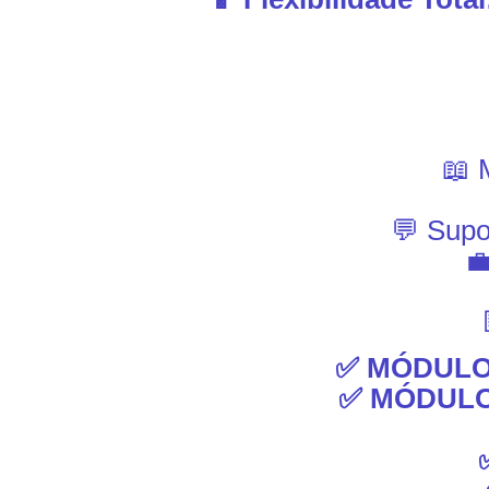
📖 
💬 Supo

✅ MÓDULO
✅ MÓDULO