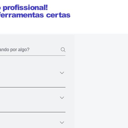
profissional!
 ferramentas certas
um email, onde terá o acesso a
 todos os cursos.
 pode fazer via PIX ou Boleto. Ao
realizar via boleto, você recebe o