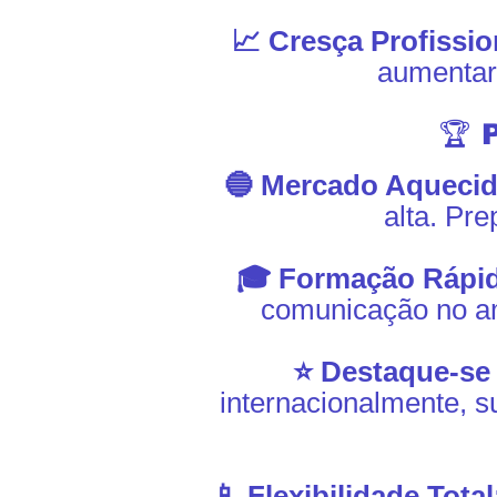
📈 Cresça Profissi
aumentar
🏆
🔵 Mercado Aqueci
alta. Pre
🎓 Formação Rápi
comunicação no amb
⭐ Destaque-se
internacionalmente, s
📱 Flexibilidade Tota