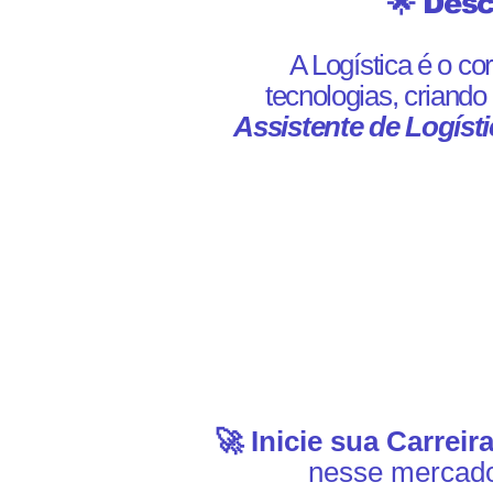
🌟 Desc
A Logística é o co
tecnologias, criand
Assistente de Logísti
🚀 Inicie sua Carreir
nesse mercado