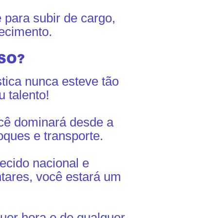
e para subir de cargo,
ecimento.
SO?
stica nunca esteve tão
 talento!
cê dominará desde a
ques e transporte.
ecido nacional e
tares, você estará um
uer hora e de qualquer