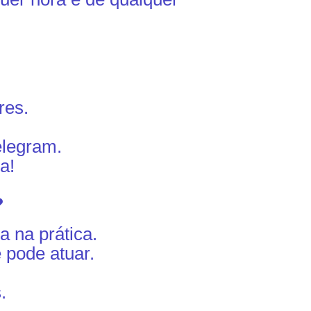
res.
elegram.
a!
?
a na prática.
 pode atuar.
.