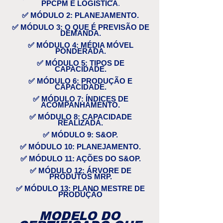
PPCPM E LOGÍSTICA
.
✅
MÓDULO 2: PLANEJAMENTO.
✅
MÓDULO 3: O QUE É PREVISÃO DE
DEMANDA.
✅
MÓDULO 4: MÉDIA MÓVEL
PONDERADA.
✅
MÓDULO 5: TIPOS DE
CAPACIDADE.
✅
MÓDULO 6: PRODUÇÃO E
CAPACIDADE.
✅
MÓDULO 7: ÍNDICES DE
ACOMPANHAMENTO.
✅
MÓDULO 8: CAPACIDADE
REALIZADA.
✅
MÓDULO 9: S&OP.
✅
MÓDULO 10: PLANEJAMENTO.
✅
MÓDULO 11: AÇÕES DO S&OP.
✅
MÓDULO 12: ÁRVORE DE
PRODUTOS MRP.
✅
MÓDULO 13: PLANO MESTRE DE
PRODUÇÃO
MODELO DO