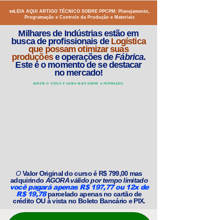
📜LEIA AQUI ARTIGO TÉCNICO SOBRE PPCPM: Planejamento,
Programação e Controle da Produção e Materiais
Milhares de Indústrias estão em
busca de profissionais de
Logística
que possam otimizar suas
produções
e operações de
Fábrica
.
Este é o momento de se destacar
no mercado!
ASSISTA O VÍDEO E SAÍBA MAIS SOBRE A FORMAÇÃO.
O
Valor Original
do curso é R$ 799,00 mas
adquirindo
AGORA válido por tempo limitado
você pagará apenas R$ 197,77 ou 12x de
R$ 19,78
parcelado apenas no cartão de
crédito OU à vista no Boleto Bancário e PIX.