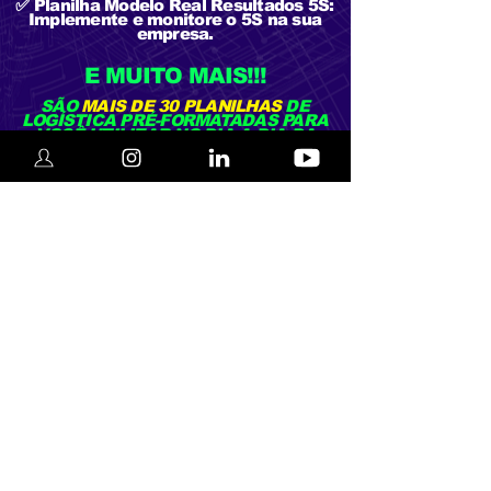
✅ Planilha Modelo Real Resultados 5S:
Implemente e monitore o 5S na sua
empresa.
E MUITO MAIS!!!
SÃO
MAIS DE 30 PLANILHAS
DE
LOGÍSTICA PRÉ-FORMATADAS PARA
VOCÊ UTILIZAR NO DIA A DIA DA
LOGÍSTICA.
Materiais Adicionais em Word:
Além das planilhas, você também
receberá materiais em Word que
vão potencializar sua atuação na
área de logística, incluindo:
📄 POP - Procedimento Operacional
Padrão: Padronize suas operações
com clareza e eficiência.
📄 Análise SWOT: Avalie suas forças,
fraquezas, oportunidades e ameaças.
📄 5S: Implemente e mantenha o 5S na
sua organização.
E muitos outros documentos
prontos para facilitar sua rotina e
garantir uma gestão eficiente.