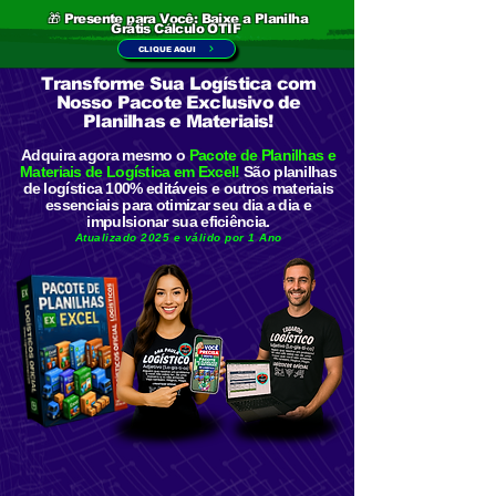
🎁 Presente para Você: Baixe a Planilha
Grátis Cálculo OTIF
CLIQUE AQUI
Transforme Sua Logística com
Nosso Pacote Exclusivo de
Planilhas e Materiais!
Adquira agora mesmo o
Pacote de Planilhas e
Materiais de Logística em Excel!
São planilhas
de logística 100% editáveis e outros materiais
essenciais para otimizar seu dia a dia e
impulsionar sua eficiência.
Atualizado 2025 e válido por 1 Ano