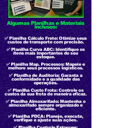
Algumas Planilhas e Materiais
inclusos:
✅ Planilha Cálculo Frete: Otimize seus
custos de transporte com precisão.
✅ Planilha Curva ABC: Identifique os
itens mais importantes do seu
estoque.
✅ Planilha Map. Processos: Mapeie e
melhore seus processos logísticos.
✅ Planilha de Auditoria: Garanta a
conformidade e a qualidade das
operações.
✅ Planilha Custo Frota: Controle os
custos da sua frota de maneira eficaz.
✅ Planilha Almoxarifado: Mantenha o
almoxarifado sempre organizado e
eficiente.
✅ Planilha PDCA: Planeje, execute,
verifique e ajuste suas ações.
✅ Planilha Controle Estoques: