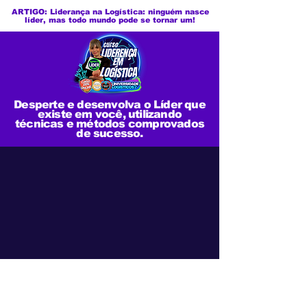
ARTIGO: Liderança na Logística: ninguém nasce
líder, mas todo mundo pode se tornar um!
Desperte e desenvolva o Líder que
existe em você, utilizando
técnicas e métodos comprovados
de sucesso.