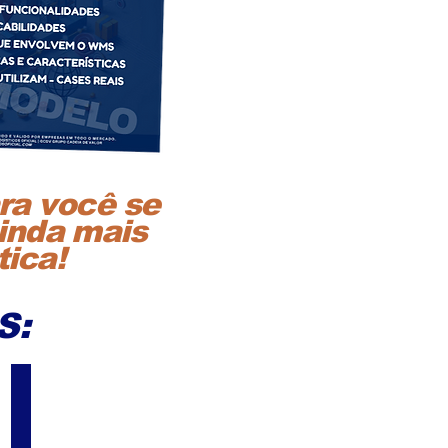
ara você se
ainda mais
ica!
S: