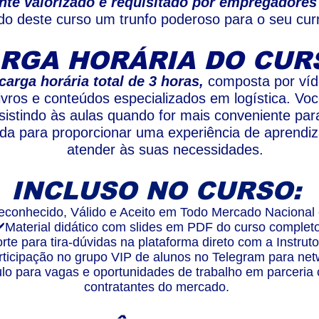
te valorizado e requisitado por empregadores n
do deste curso um trunfo poderoso para o seu curr
RGA HORÁRIA DO CUR
carga horária total de 3 horas,
composta por víde
vros e conteúdos especializados em logística. Vo
sistindo às aulas quando for mais conveniente pa
da para proporcionar uma experiência de aprendiz
atender às suas necessidades.
INCLUSO NO CURSO:
econhecido, Válido e Aceito em Todo Mercado Nacional e
️Material didático com slides em PDF do curso completo
rte para tira-dúvidas na plataforma direto com a Instruto
rticipação no grupo VIP de alunos no Telegram para net
ulo para vagas e oportunidades de trabalho em parceri
contratantes do mercado.