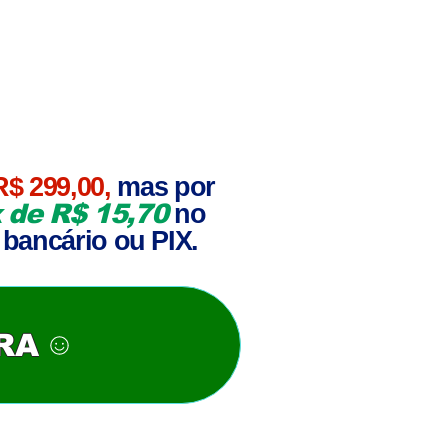
R$ 299,00,
mas por
 de R$ 15,70
no
 bancário ou PIX.
RA