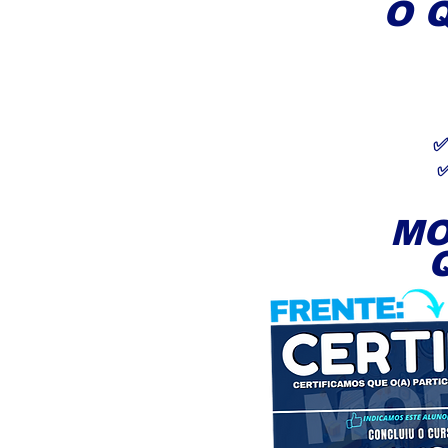
O 
✅
✅
MO