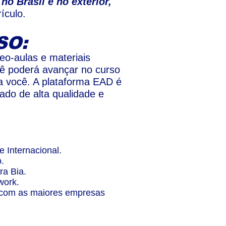
o Brasil e no exterior,
ículo.
SO:
o-aulas e materiais
cê poderá avançar no curso
ra você. A plataforma EAD é
ado de alta qualidade e
 Internacional.
.
ra Bia.
work.
a com as maiores empresas