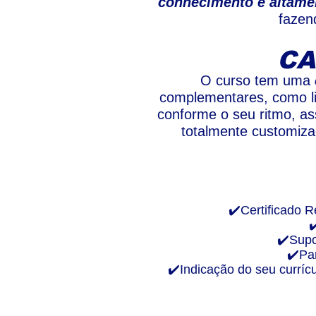
conhecimento é altamen
fazen
CA
O curso tem uma
complementares, como li
conforme o seu ritmo, as
totalmente customiza
✔️Certificado R
✔
✔️Supo
✔️Pa
✔️Indicação do seu curríc