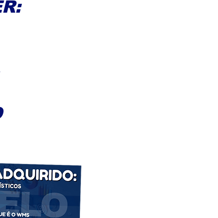
R:
S
O