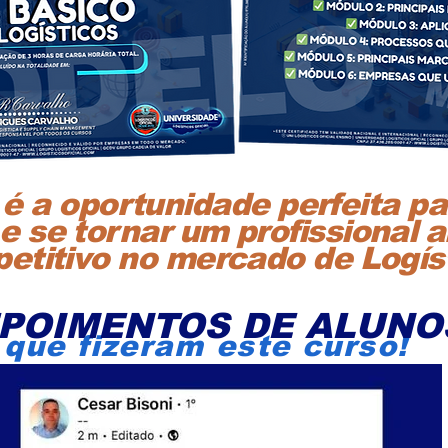
 é a oportunidade perfeita p
e se tornar um profissional 
etitivo no mercado de Logíst
POIMENTOS DE ALUNO
que fizeram este curso!