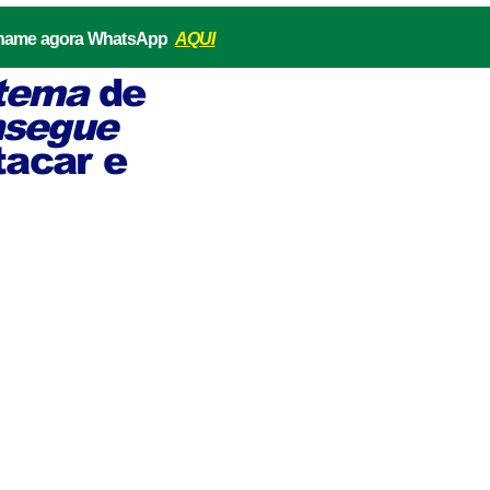
o, chame agora WhatsApp
AQUI
stema
de
nsegue
tacar e