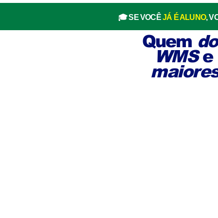
🎓 SE VOCÊ
JÁ É ALUNO
, 
Quem
do
WMS
e 
maiores