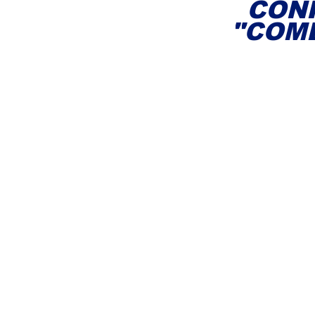
CON
"COM