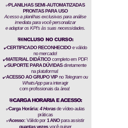
PLANILHAS SEMI-AUTOMATIZADAS
✅
PRONTAS PARA USO
Acesso a planilhas exclusivas para análise
imediata para você personalizar
e adaptar os KPI's às suas necessidades.
INCLUSO NO CURSO:
🎯
CERTIFICADO RECONHECIDO
e válido
✔️
no mercado!
MATERIAL DIDÁTICO
completo em PDF!
✔️
SUPORTE PARA DÚVIDAS
diretamente
✔️
na plataforma!
ACESSO AO GRUPO VIP
no
Telegram ou
✔️
WhatsApp
para interagir
com profissionais da área!
CARGA HORARIA E ACESSO:
🎯
Carga Horária:
4 Horas
de vídeo-aulas
✅
práticas
Acesso:
Válido por
1 ANO
para assistir
✅
quantas vezes
você quiser