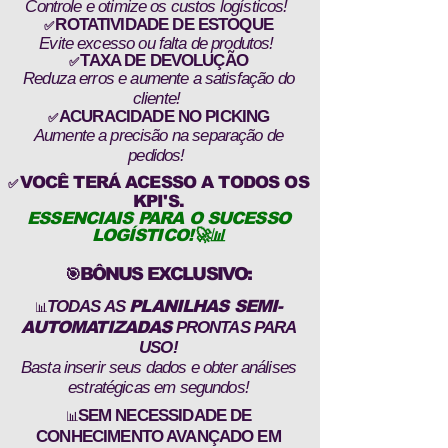
Controle e otimize os custos logísticos!
ROTATIVIDADE DE ESTOQUE
✅
Evite excesso ou falta de produtos!
TAXA DE DEVOLUÇÃO
✅
Reduza erros e aumente a satisfação do
cliente!
ACURACIDADE NO PICKING
✅
Aumente a precisão na separação de
pedidos!
VOCÊ TERÁ ACESSO A TODOS OS
✅
KPI'S.
ESSENCIAIS PARA O SUCESSO
LOGÍSTICO!🚀📊
BÔNUS EXCLUSIVO:
🎯
TODAS AS
PLANILHAS SEMI-
📊
AUTOMATIZADAS
PRONTAS PARA
USO!
Basta inserir seus dados e obter análises
estratégicas em segundos!
SEM NECESSIDADE DE
📊
CONHECIMENTO AVANÇADO EM