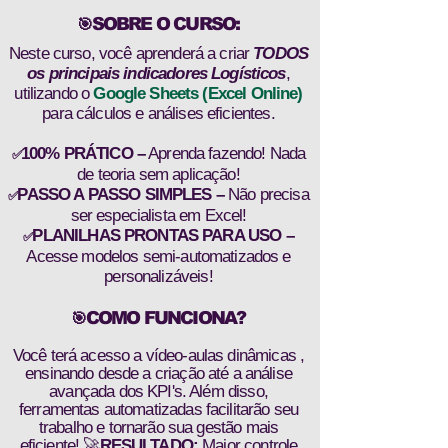
SOBRE O CURSO:
🎯
Neste curso, você aprenderá a criar
TODOS
os principais indicadores Logísticos
,
utilizando o
Google Sheets (Excel Online)
para cálculos e análises eficientes.
100% PRÁTICO –
Aprenda fazendo! Nada
✅
de teoria sem aplicação!
PASSO A PASSO SIMPLES –
Não precisa
✅
ser especialista em Excel!
PLANILHAS PRONTAS PARA USO –
✅
Acesse modelos semi-automatizados e
personalizáveis!
COMO FUNCIONA?
🎯
Você terá acesso a vídeo-aulas dinâmicas ,
ensinando desde a criação até a análise
avançada dos KPI's. Além disso,
ferramentas automatizadas facilitarão seu
trabalho e tornarão sua gestão mais
eficiente! 🚀
RESULTADO:
Maior controle