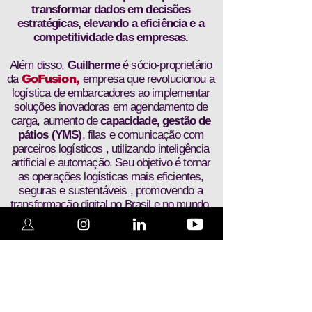
transformar dados em decisões
estratégicas, elevando a eficiência e a
competitividade das empresas.
Além disso,
Guilherme
é sócio-proprietário
da
GoFusion
,
empresa que revolucionou a
logística de embarcadores ao implementar
soluções inovadoras em agendamento de
carga, aumento de
capacidade, gestão de
pátios (YMS)
, filas e comunicação com
parceiros logísticos , utilizando inteligência
artificial e automação. Seu objetivo é tornar
as operações logísticas mais eficientes,
seguras e sustentáveis , promovendo a
transformação digital no Brasil e no mundo.
Com um
MBA em Gestão Estratégica de
Empresas pela ISAE/FGV
e formação em
Engenharia Mecatrônica pela PUC-PR
,
Guilherme
alia conhecimento técnico, visão
estratégica e paixão por inovação para
capacitar profissionais e empresas a