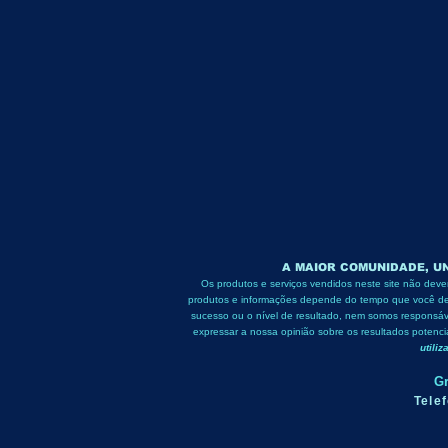
A MAIOR COMUNIDADE, UN
Os produtos e serviços vendidos neste site não dev
produtos e informações depende do tempo que você dedi
sucesso ou o nível de resultado, nem somos responsáv
expressar a nossa opinião sobre os resultados potenc
utili
Gr
Tele