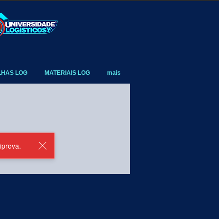
LHAS LOG
MATERIAIS LOG
mais
iprova.