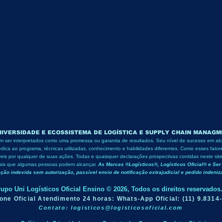
IVERSIDADE E ECOSSISTEMA DE LOGÍSTICA E SUPPLY CHAIN MANAGME
em ser interpretados como uma promessa ou garantia de resultados. Seu nível de sucesso em al
ca ao programa, técnicas utilizadas, conhecimento e habilidades diferentes.
Como esses fatore
eis por qualquer de suas ações. Todas e quaisquer declarações prospectivas contidas neste si
iais que algumas pessoas podem alcançar.
​
As Marcas ®Logísticos®, Logísticos Oficial® e Ser 
zação indevida sem autorização, passível envio de notificação extrajudicial e pedido indeni
upo Uni Logísticos Oficial Ensino © 2026, Todos os direitos reservados
fone Oficial Atendimento 24 horas: Whats-App Oficial: (11) 9.8314
Contato:
logisticos@logisticosoficial.com