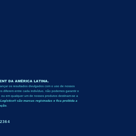
NT DA AMÉRICA LATINA. ​
cançar os resultados divulgados com o uso de nossos
s diferem entre cada indivíduo, não podemos garantir o
te ou em qualquer um de nossos produtos destinam-se a
Logístico® são marcas registradas e fica proibida a
zação.
.
-2364