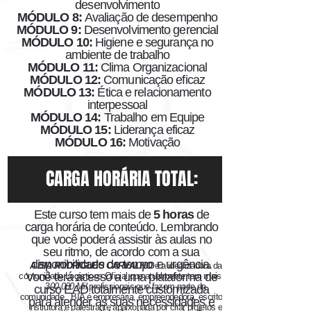
desenvolvimento
MÓDULO 8:
Avaliação de desempenho
MÓDULO 9:
Desenvolvimento gerencial
MÓDULO 10:
Higiene e segurança no
ambiente de trabalho
MÓDULO 11:
Clima Organizacional
MÓDULO 12:
Comunicação eficaz
MÓDULO 13:
Ética e relacionamento
interpessoal
MÓDULO 14:
Trabalho em Equipe
MÓDULO 15:
Liderança eficaz
MÓDULO 16:
Motivação
CARGA HORÁRIA TOTAL:
Este curso tem mais de
5 horas
de
carga horária de conteúdo. Lembrando
que você poderá assistir às aulas no
seu ritmo, de acordo com a sua
disponibilidade de tempo e urgência.
A BIA RODRIGUES CARVALHO
é a idealizadora da
Você terá acesso a uma plataforma de
comunidade Logísticos Oficial que atualmente tem mais de
3
00.000 Mil
profissionais que fazem parte da
curso EAD totalmente customizada
comunidade.
BIA é empresária, empreendedora, escritora,
para atender às suas necessidades e
instrutora e palestrante apaixonada por criar projetos e