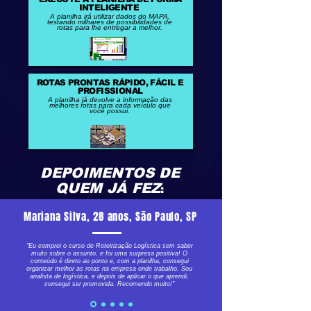
INTELIGENTE
A planilha irá utilizar dados do MAPA,
testando milhares de possibilidades de
rotas para lhe entregar a melhor.
ROTAS PRONTAS RÁPIDO, FÁCIL E
PROFISSIONAL
A planilha já devolve a informação das
melhores rotas para cada veículo que
você possui.
DEPOIMENTOS DE
QUEM JÁ FEZ
:
Mariana Silva, 28 anos, São Paulo, SP
"Eu comprei o curso de Roteirização Logística sem saber
muito sobre o assunto, e foi uma surpresa positiva! O
conteúdo é direto ao ponto e, com a planilha, consegui
organizar melhor as rotas na empresa onde trabalho. Sou
analista de logística, e depois de aplicar o que aprendi,
consegui ser promovida. Recomendo muito!"