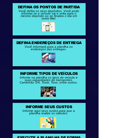
DEFINA OS PONTOS DE PARTIDA
Você defira os seus depósitos. Você pode
informar se o veículo sai e volta para o
mesmo depósito ou se finaliza o dia em
outra filial.
DEFINA ENDEREÇOS DE ENTREGA
Você informará para a planilha os
endereços das entregas.
INFORME TIPOS DE VEÍCULOS
Informe na planilha os tipos de veículo e
suas capacidades de transportes.
Caminhão 3/4, Truck, Toco, entre outros.
INFORME SEUS CUSTOS
Informe aqui seus custos para que a
planilha realize os cálculos.
EXECUTE A PLANILHA DE FORMA