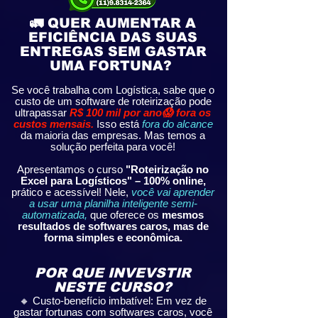
🚛 QUER AUMENTAR A
EFICIÊNCIA DAS SUAS
ENTREGAS SEM GASTAR
UMA FORTUNA?
Se você trabalha com Logística, sabe que o
custo de um software de roteirização pode
ultrapassar
R$ 100 mil por ano😱 fora os
custos mensais.
Isso está
fora do alcance
da maioria das empresas. Mas temos a
solução perfeita para você!
Apresentamos o curso
"Roteirização no
Excel para Logísticos" – 100% online,
prático e acessível! Nele,
você vai aprender
a usar uma planilha inteligente semi-
automatizada,
que oferece os
mesmos
resultados de softwares caros, mas de
forma simples e econômica.
POR QUE INVEVSTIR
NESTE CURSO?
🔸 Custo-benefício imbatível: Em vez de
gastar fortunas com softwares caros, você