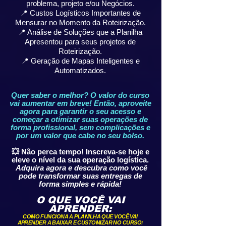
problema, projeto e/ou Negócios.
📍 Custos Logísticos Importantes de
Mensurar no Momento da Roteirização.
📍 Análise de Soluções que a Planilha
Apresentou para seus projetos de
Roteirização.
📍 Geração de Mapas Inteligentes e
Automatizados.
Quer saber o melhor? O valor do curso
vai aumentar em breve! Então, aproveite
agora para garantir o seu acesso e
começar a otimizar suas operações de
forma profissional, sem complicações e
por um valor que cabe no seu bolso.
💥 Não perca tempo! Inscreva-se hoje e
eleve o nível da sua operação logística.
Adquira agora e descubra como você
pode transformar suas entregas de
forma simples e rápida!
O QUE VOCÊ VAI
APRENDER:
COMO FUNCIONA A PLANILHA QUE VOCÊ VAI
APRENDER A BAIXAR E CUSTOMIZAR NO CURSO: