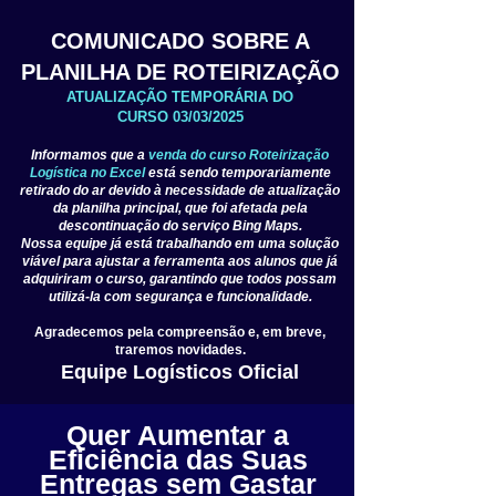
COMUNICADO SOBRE A
PLANILHA DE ROTEIRIZAÇÃO
ATUALIZAÇÃO TEMPORÁRIA DO
CURSO
03/03/2025
Informamos que a
venda do curso Roteirização
Logística no Excel
está sendo temporariamente
retirado do ar devido à necessidade de atualização
da planilha principal, que foi afetada pela
descontinuação do serviço Bing Maps.
Nossa equipe já está trabalhando em uma solução
viável para ajustar a ferramenta aos alunos que já
adquiriram o curso, garantindo que todos possam
utilizá-la com segurança e funcionalidade.
Agradecemos pela compreensão e, em breve,
traremos novidades.
Equipe Logísticos Oficial
Quer Aumentar a
Eficiência das Suas
Entregas sem Gastar