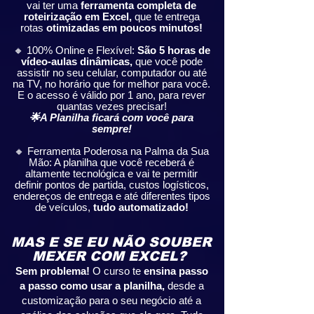
vai ter uma
ferramenta completa de
roteirização em Excel,
que te entrega
rotas
otimizadas em poucos minutos!
🔸 100% Online e Flexível:
São 5 horas de
vídeo-aulas dinâmicas,
que você pode
assistir no seu celular, computador ou até
na TV, no horário que for melhor para você.
E o acesso é válido por 1 ano, para rever
quantas vezes precisar!
🌟A Planilha ficará com você para
sempre!
🔸 Ferramenta Poderosa na Palma da Sua
Mão: A planilha que você receberá é
altamente tecnológica e vai te permitir
definir pontos de partida, custos logísticos,
endereços de entrega e até diferentes tipos
de veículos,
tudo automatizado!
MAS E SE EU NÃO SOUBER
MEXER COM EXCEL?
Sem problema!
O curso te
ensina passo
a passo como usar a planilha,
desde a
customização para o seu negócio até a