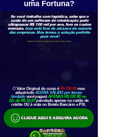
uma Fortuna?
Se você trabalha com logística, sabe que o
custo de um software de roteirização pode
ultrapassar R$ 100 mil por ano, fora os custos
mensais.
Isso está fora do alcance da maioria
das empresas. Mas temos a solução perfeita
para você!
ASSISTA O VÍDEO E SAÍBA MAIS SOBRE ESTE CURSO
O
Valor Original
do curso é
R$ 790,00
mas
adquirindo
AGORA VÁLIDO por tempo
limitado
você pagará
APENAS R$ 197,00 ou
12x de R$ 19,00
parcelado apenas no cartão de
crédito OU à vista no Boleto Bancário e PIX.
CLIQUE AQUI E ADQUIRA AGORA