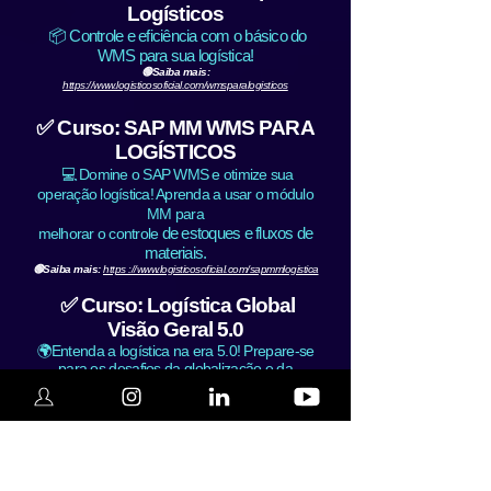
Logísticos
📦 Controle e eficiência com o básico do
WMS para sua logística!
🟢Saiba mais:
https://www.logisticosoficial.com/wmsparalogisticos
✅ Curso: SAP MM WMS PARA
LOGÍSTICOS
💻 Domine o SAP WMS e otimize sua
operação logística! Aprenda a usar o módulo
MM para
de estoques e fluxos de
melhorar o controle
materiais.
🟢Saiba mais:
https ://www.logisticosoficial.com/sapmmlogistica
✅ Curso: Logística Global
Visão Geral 5.0
🌍Entenda a logística na era 5.0! Prepare-se
para os desafios da globalização e da
evolução
tecnológica no setor logístico. Tenha uma visão
geral de como a logística funciona no Brasil e
em outros países.
🟢Saiba mais:
https://www.logisticosoficial.com/logisticaglobal