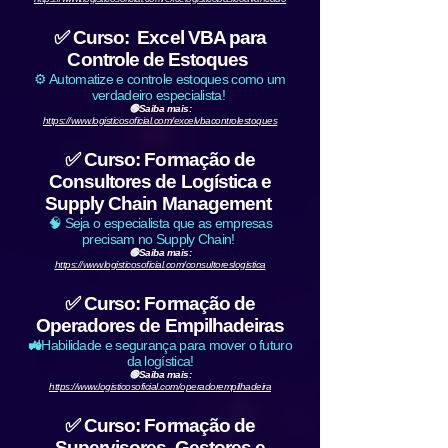
✅ Curso: Excel VBA para
Controle de Estoques
⚙️ Automatize e controle estoques como um
verdadeiro especialista!
🟢Saiba mais:
https://www.logisticosoficial.com/excelvbacontrolestoques
✅ Curso: Formação de
Consultores de Logística e
Supply Chain Management
🧠 Seja o especialista que as empresas
precisam no Supply Chain!
🟢Saiba mais:
https://www.logisticosoficial.com/consultoreslogistica
✅ Curso: Formação de
Operadores de Empilhadeiras
🚜
Habilidade e segurança para mover o futuro
da logística!
🟢Saiba mais:
https://www.logisticosoficial.com/operadorempilhadeira
✅ Curso: Formação de
Supervisores, Gestores e