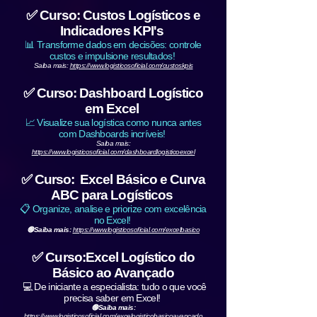
✅ Curso: Custos Logísticos e
Indicadores KPI's
📊 Transforme dados em decisões: controle
custos e impulsione resultados!
Saiba mais:
https://www.logisticosoficial.com/custoskpis
✅ Curso: Dashboard Logístico
em Excel
📈 Visualize sua logística como nunca antes
com Dashboards incríveis!
Saiba mais:
https://www.logisticosoficial.com/dashboardlogisticoexcel
✅ Curso: Excel Básico e Curva
ABC para Logísticos
📋 Organize, analise e priorize com excelência
no Excel!
🟢Saiba mais:
https://www.logisticosoficial.com/excelbasico
✅ Curso:Excel Logístico do
Básico ao Avançado
💻 De iniciante a especialista: tudo o que você
precisa saber em Excel!
🟢Saiba mais:
https://www.logisticosoficial.com/excelogisticobasicoavancado