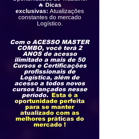
🔥
Dicas
exclusivas:
Atualizações
constantes do mercado
Logístico.
Com o ACESSO MASTER
COMBO, você terá 2
ANOS de acesso
ilimitado a mais de 50
Cursos e Certificações
profissionais de
Logística, além de
acesso a todos novos
cursos lançados nesse
período.
​
Esta é a
oportunidade perfeita
para se manter
atualizado
com as
melhores práticas do
mercado !