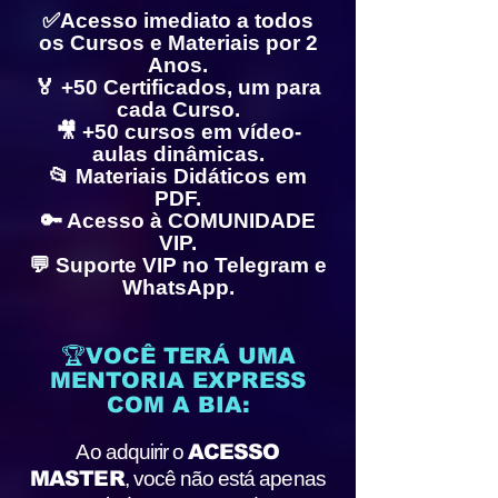
✅Acesso imediato a todos
os Cursos e Materiais por 2
Anos.
🏅 +50 Certificados, um para
cada Curso.
🎥 +50 cursos em vídeo-
aulas dinâmicas.
📂 Materiais Didáticos em
PDF.
🔑 Acesso à COMUNIDADE
VIP.
💬 Suporte VIP no Telegram e
WhatsApp.
🏆VOCÊ TERÁ UMA
MENTORIA EXPRESS
COM A BIA:
Ao adquirir o
ACESSO
MASTER
, você não está apenas