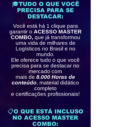
🎓TUDO O QUE VOCÊ
PRECISA PARA SE
DESTACAR:
Você está há 1 clique para
garantir o
ACESSO MASTER
COMBO,
que já transformou
uma vida de milhares de
Logísticos no Brasil e no
mundo.
Ele oferece tudo o que você
precisa para se destacar no
mercado com
mais de
8.000 Horas de
conteúdo
, material didático
completo
e certificações profissionais!
📋O QUE ESTÁ INCLUSO
NO ACESSO MASTER
COMBO: