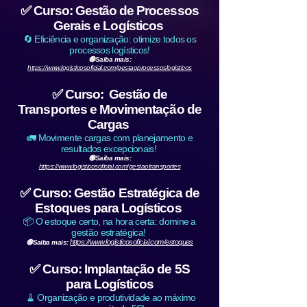
✅ Curso: Gestão de Processos
Gerais e Logísticos
🔄 Eficiência e organização: otimize todos os
processos logísticos!
🟢Saiba mais:
https://www.logisticosoficial.com/gestaoprocessoslogisticos
✅ Curso: Gestão de
Transportes e Movimentação de
Cargas
🚛 Movimente cargas com planejamento e
resultados excepcionais!
🟢Saiba mais:
https://www.logisticosoficial.com/gestaotransportes
✅ Curso: Gestão Estratégica de
Estoques para Logísticos
📦 O estoque certo, na hora certa: domine a
gestão estratégica!
https://www.logisticosoficial.com/estoques
🟢Saiba mais:
✅ Curso: Implantação de 5S
para Logísticos
🧹 Organização e produtividade ao máximo