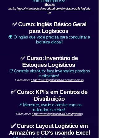
com o método 5S!
🟢Saiba
mais:
https://www.logisticosoficial.com/implatacao5slogistic
os
✅ Curso: Inglês Básico Geral
para Logísticos
🌍 O inglês que você precisa para conquistar a
logística global!
✅ Curso: Inventário de
Estoques Logísticos
📑 Controle absoluto: faça inventários precisos
e eficientes!
Saiba mais:
https://www.logisticosoficial.com/inventario
✅ Curso: KPI's em Centros de
Distribuição
📌 Mensure, avalie e otimize com os
indicadores certos!
Saiba mais:
https://www.logisticosoficial.com/kpicdlog
✅ Curso: Layout Logístico em
Armazéns e CD's usando Excel