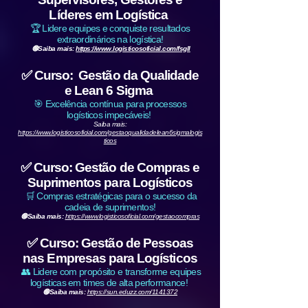
Líderes em Logística
🏆 Lidere equipes e conquiste resultados
extraordinários na logística!
🟢Saiba mais:
https://www.logisticosoficial.com/fsgll
✅ Curso: Gestão da Qualidade
e Lean 6 Sigma
🎯 Excelência contínua para processos
logísticos impecáveis!
Saiba mais:
https://www.logisticosoficial.com/gestaoqualidadelean6sigmalogis
ticos
✅ Curso: Gestão de Compras e
Suprimentos para Logísticos
🛒 Compras estratégicas para o sucesso da
cadeia de suprimentos!
🟢Saiba mais:
https://www.logisticosoficial.com/gestaocompras
✅ Curso: Gestão de Pessoas
nas Empresas para Logísticos
👥 Lidere com propósito e transforme equipes
logísticas em times de alta performance!
🟢Saiba mais:
https://sun.eduzz.com/1141372