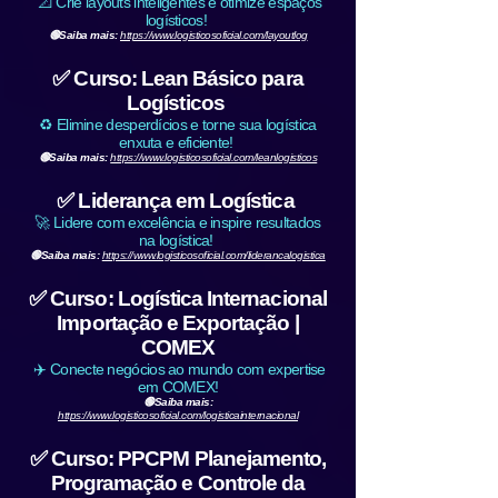
📐 Crie layouts inteligentes e otimize espaços
logísticos!
🟢Saiba mais:
https://www.logisticosoficial.com/layoutlog
✅ Curso: Lean Básico para
Logísticos
♻️ Elimine desperdícios e torne sua logística
enxuta e eficiente!
🟢Saiba mais:
https://www.logisticosoficial.com/leanlogisticos
✅ Liderança em Logística
🚀 Lidere com excelência e inspire resultados
na logística!
🟢Saiba mais:
https://www.logisticosoficial.com/liderancalogistica
✅ Curso: Logística Internacional
Importação e Exportação |
COMEX
✈️ Conecte negócios ao mundo com expertise
em COMEX!
🟢Saiba mais:
https://www.logisticosoficial.com/logisticainternacional
✅ Curso: PPCPM Planejamento,
Programação e Controle da