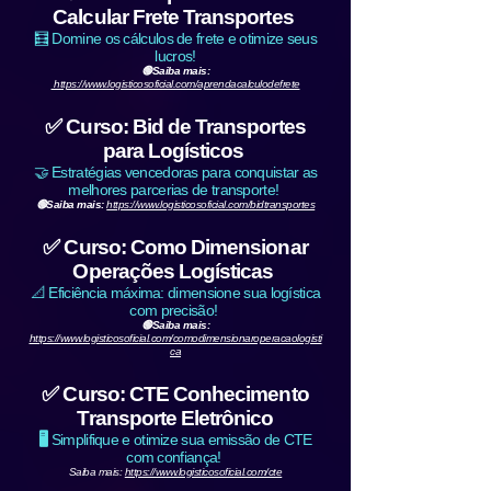
Calcular Frete Transportes
🧮 Domine os cálculos de frete e otimize seus
lucros!
🟢Saiba mais:
https://www.logisticosoficial.com/aprendacalculodefrete
✅ Curso: Bid de Transportes
para Logísticos
🤝 Estratégias vencedoras para conquistar as
melhores parcerias de transporte!
🟢Saiba mais:
https://www.logisticosoficial.com/bidtransportes
✅ Curso: Como Dimensionar
Operações Logísticas
📐 Eficiência máxima: dimensione sua logística
com precisão!
🟢Saiba mais:
https://www.logisticosoficial.com/comodimensionaroperacaologisti
ca
✅ Curso: CTE Conhecimento
Transporte Eletrônico
🖥️
Simplifique e otimize sua emissão de CTE
com confiança!
Saiba mais:
https://www.logisticosoficial.com/cte