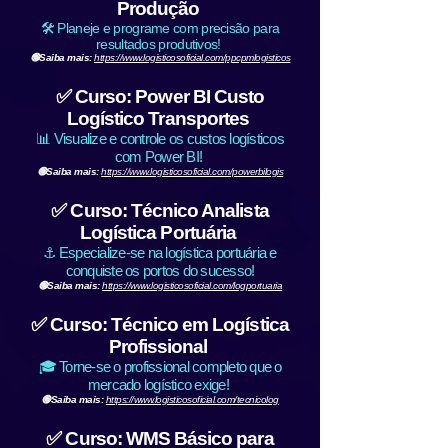
Produção
🛠️ Planeje e programe com precisão para
resultados produtivos!
🟢Saiba mais:
https://www.logisticosoficial.com/ppcpmlogisticos
✅ Curso: Power BI Custo
Logístico Transportes
📊 Visualize e controle os custos logísticos
com Power BI!
🟢Saiba mais:
https://www.logisticosoficial.com/powerbilogis
✅ Curso: Técnico Analista
Logística Portuária
⚓ Especialize-se na logística portuária e
conquiste os portos do sucesso!
🟢Saiba mais:
https://www.logisticosoficial.com/logportuaria
✅ Curso: Técnico em Logística
Profissional
🎓 Torne-se o profissional completo que o
mercado logístico exige!
🟢Saiba mais:
https://www.logisticosoficial.com/tecnicolog
✅ Curso: WMS Básico para