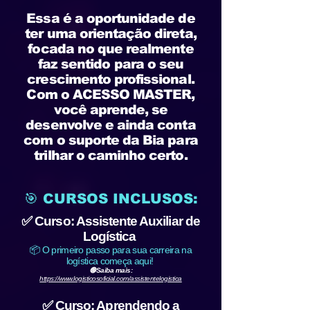
Essa é a oportunidade de
ter uma orientação direta,
focada no que realmente
faz sentido para o seu
crescimento profissional.
Com o ACESSO MASTER,
você aprende, se
desenvolve e ainda conta
com o suporte da Bia para
trilhar o caminho certo.
🎯 CURSOS INCLUSOS:
✅ Curso: Assistente Auxiliar de
Logística
📦 O primeiro passo para sua carreira na
logística começa aqui!
🟢Saiba mais:
https://www.logisticosoficial.com/assistentelogistica
✅ Curso: Aprendendo a