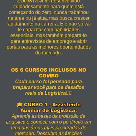
LOGÍSTICA
foi desenvolvido
cuidadosamente para quem está
começando do zero, nunca trabalhou
na área ou já atua, mas busca crescer
rapidamente na carreira. Ele não só vai
te capacitar com habilidades
essenciais, mas também prepará-lo
para entrevistas de emprego e abrir
portas para as melhores oportunidades
do mercado.
OS 6 CURSOS INCLUSOS NO
COMBO
Cada curso foi pensado para
preparar você para os desafios
reais da Logística👇🏻
🎓 CURSO 1 - Assistente
Auxiliar de Logística:
Aprenda as bases da profissão de
Logística e comece com o pé direito em
uma das áreas mais procuradas do
mercado. Descubra as funções