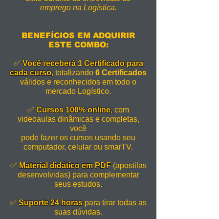
emprego na Logística.
BENEFÍCIOS EM ADQUIRIR
ESTE COMBO:
✅
Você receberá 1 Certificado para
cada curso,
totalizando
6 Certificados
válidos e reconhecidos em todo o
mercado Logístico.
✅
Cursos 100% online,
com
videoaulas dinâmicas e completas,
você
pode fazer os cursos usando seu
computador, celular ou smarTV.
✅
Material didático em PDF
(apostilas
desenvolvidas) para complementar
seus estudos.
✅
Suporte 24 horas
para tirar todas as
suas dúvidas.