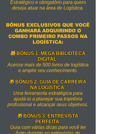
Estratégico e obrigatório para quem
deseja atuar na área de Logística.
BÔNUS EXCLUSIVOS QUE VOCÊ
GANHARÁ ADQUIRINDO O
COMBO PRIMEIRO PASSOS NA
LOGÍSTICA:
🎁
BÔNUS 1: MEGA BIBLIOTECA
DIGITAL:
Acesse mais de 500 livros de logística
e amplie seu conhecimento.
🎁 BÔNUS 2: GUIA DE CARREIRA
NA LOGÍSTICA:
Uma ferramenta estratégica para
ajudá-lo a planejar sua trajetória
profissional e alcançar seus objetivos.
🎁 BÔNUS 3: ENTREVISTA
PERFEITA:
Guia com várias dicas para você ter
êxito durante as entrevistas de