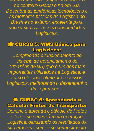
no contexto Global e na era 5.0.
Descubra as tendências tecnológicas e
as melhores práticas de Logística no
Brasil e no exterior, excelente para
você visualizar novas oportunidades
Logísticas.
🎓 CURSO 5: WMS Básico para
Logísticos:
Compreenda o funcionamento do
sistema de gerenciamento de
armazéns (WMS) que é um dos mais
importantes utilizados na Logística, e
como ele pode otimizar processos
Logísticos, melhorando o desempenho
das operações.
🎓
CURSO
6: Aprendendo a
Calcular Fretes de Transporte:
Domine e aprenda o cálculo de Fretes
e torne-se necessário na operação
Logística, otimizando os resultados da
sua empresa com esse conhecimento