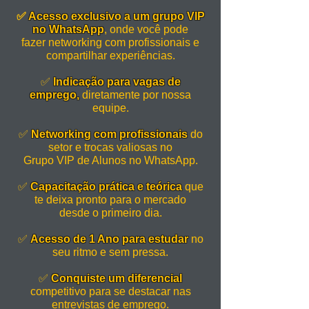
✅
Acesso exclusivo a um grupo VIP
no WhatsApp
, onde você pode
fazer networking com profissionais e
compartilhar experiências.
✅
Indicação para vagas de
emprego,
diretamente por nossa
equipe.
✅
Networking com profissionais
do
setor e trocas valiosas no
Grupo VIP de Alunos no WhatsApp.
✅
Capacitação prática e teórica
que
te deixa pronto para o mercado
desde o primeiro dia.
✅
Acesso de 1 Ano para estudar
no
seu ritmo e sem pressa.
✅
Conquiste um diferencial
competitivo para se destacar nas
entrevistas de emprego.