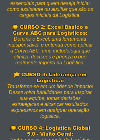
essenciais para quem deseja iniciar
como assistente ou auxiliar que são os
cargos iniciais da Logística.
🎓 CURSO 2: Excel Básico e
Curva ABC para Logísticos:
Domine o Excel, uma ferramenta
indispensável, e entenda como aplicar
a Curva ABC, uma metodologia que
otimiza decisões e prioriza o que
realmente importa na Logística.
🎓 CURSO 3: Liderança em
Logística:
Transforme-se em um líder de impacto!
Desenvolva habilidades para inspirar
sua equipe, tomar decisões
estratégicas e alcançar resultados
expressivos em qualquer operação
logística.
🎓 CURSO 4: Logística Global
5.0 - Visão Geral:
Tenha uma visão ampla da Logística