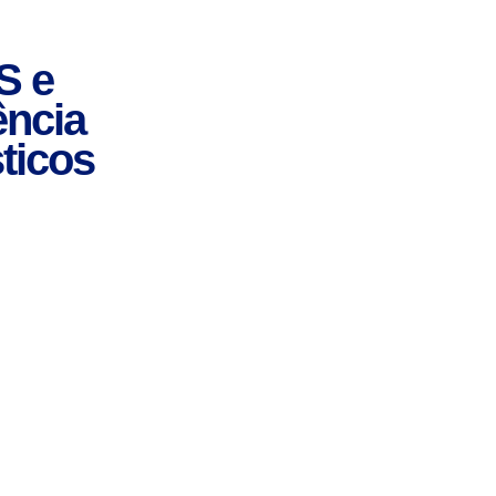
S e
ência
ticos