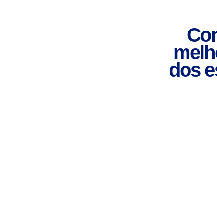
Con
melho
dos e