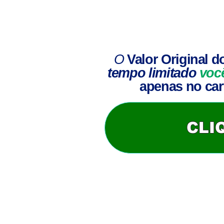
O
Valor Original
d
tempo limitado
voc
apenas no cart
CLI