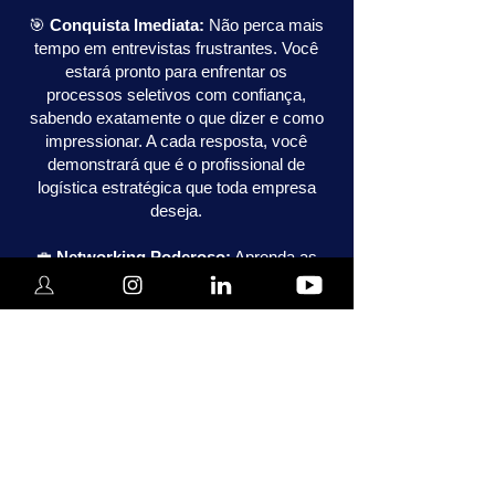
🎯
Conquista Imediata:
Não perca mais
tempo em entrevistas frustrantes. Você
estará pronto para enfrentar os
processos seletivos com confiança,
sabendo exatamente o que dizer e como
impressionar. A cada resposta, você
demonstrará que é o profissional de
logística estratégica que toda empresa
deseja.
💼
Networking Poderoso:
Aprenda as
melhores estratégias para fazer
networking na área de logística e se
conectar com profissionais-chave que
podem impulsionar sua carreira.
🔍
Conheça o Mercado:
Entenda as
demandas atuais da logística e como
usar isso a seu favor. A logística é o pilar
estratégico de todas as empresas, e
quem domina isso se torna