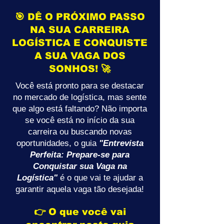
🎯 DÊ O PRÓXIMO PASSO
NA SUA CARREIRA
LOGÍSTICA E CONQUISTE
A SUA VAGA DOS
SONHOS! 🚀
Você está pronto para se destacar
no mercado de logística, mas sente
que algo está faltando? Não importa
se você está no início da sua
carreira ou buscando novas
oportunidades, o guia
"Entrevista
Perfeita: Prepare-se para
Conquistar sua Vaga na
Logística"
é o que vai te ajudar a
garantir aquela vaga tão desejada!
👉 O que você vai