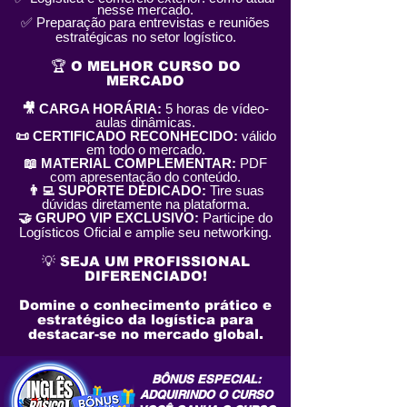
nesse mercado.
✅ Preparação para entrevistas e reuniões
estratégicas no setor logístico.
🏆 O MELHOR CURSO DO
MERCADO
🎥 CARGA HORÁRIA:
5 horas de vídeo-
aulas dinâmicas.
📜 CERTIFICADO RECONHECIDO:
válido
em todo o mercado.
📖 MATERIAL COMPLEMENTAR:
PDF
com apresentação do conteúdo.
👨‍💻 SUPORTE DEDICADO:
Tire suas
dúvidas diretamente na plataforma.
🤝 GRUPO VIP EXCLUSIVO:
Participe do
Logísticos Oficial e amplie seu networking.
💡 SEJA UM PROFISSIONAL
DIFERENCIADO!
Domine o conhecimento prático e
estratégico da logística para
destacar-se no mercado global.
BÔNUS ESPECIAL:
ADQUIRINDO O CURSO