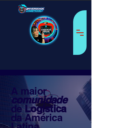
A maior
comunidade
de
Logística
da América
Latina