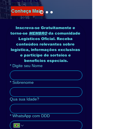
Conheça Mais
Inscreva-se Gratuitamente e 
torne-se 
MEMBRO
 da comunidade 
Logísticos Oficial. Receba 
conteúdos relevantes sobre 
logística, informações exclusivas 
e participe de sorteios e 
benefícios especiais.
*
Digite seu Nome
*
Sobrenome
Qua sua Idade?
*
WhatsApp com DDD