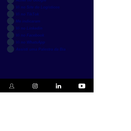
Achei no Google
Vi no Site do Logísticos
Vi no TikTok
Me indicaram
Vi no Linkedin
Vi no Facebook
Vi no WhatsApp
Assisti uma Palestra da Bia
INSCREVA-SE AQUI