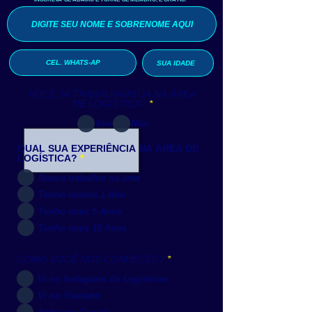
VOCÊ JÁ TRABALHA/ATUA NA ÁREA
DE LOGÍSTICA?
*
Sim
Não
QUAL SUA EXPERIÊNCIA NA ÁREA DE
LOGÍSTICA?
*
Nunca trabalhei na área
Tenho menos 1 Ano
Tenho mais 5 Anos
Tenho mais 15 Anos
COMO VOCÊ NOS CONHECEU?
*
Vi no Instagram do Logísticos
Vi no Youtube