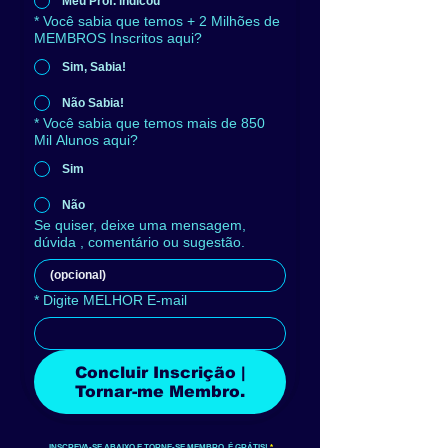
Meu Prof. indicou
*
Você sabia que temos + 2 Milhões de
MEMBROS Inscritos aqui?
Sim, Sabia!
Não Sabia!
*
Você sabia que temos mais de 850
Mil Alunos aqui?
Sim
Não
Se quiser, deixe uma mensagem,
dúvida , comentário ou sugestão.
*
Digite MELHOR E-mail
Concluir Inscrição |
Tornar-me Membro.
INSCREVA-SE ABAIXO E TORNE-SE MEMBRO, É GRÁTIS!