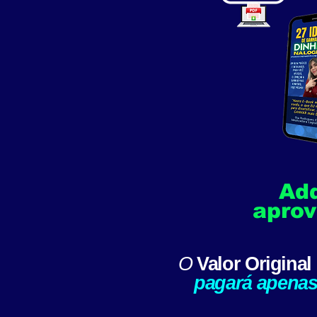
Ad
aprov
O
Valor Original
pagará apena