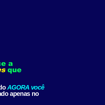
e a
es
que
ndo
AGORA você
ado apenas no