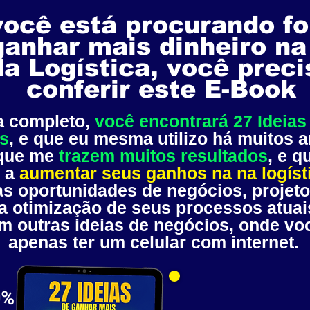
você está procurando f
ganhar mais dinheiro na
da Logística, você preci
conferir este E-Book
a completo,
você encontrará 27 Ideias
s
, e que eu mesma utilizo há muitos 
 que me
trazem muitos resultados
, e q
 a
aumentar seus ganhos na na logíst
s oportunidades de negócios, projeto
a otimização de seus processos atuai
 outras ideias de negócios, onde voc
apenas ter um celular com internet.