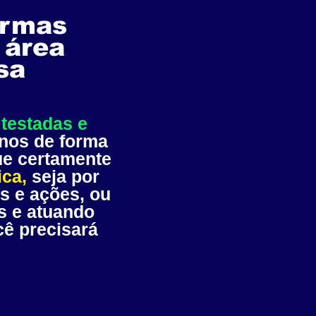
ormas
 área
sa
 testadas e
anos de forma
ue certamente
ica,
seja por
s e ações, ou
s e atuando
ê precisará