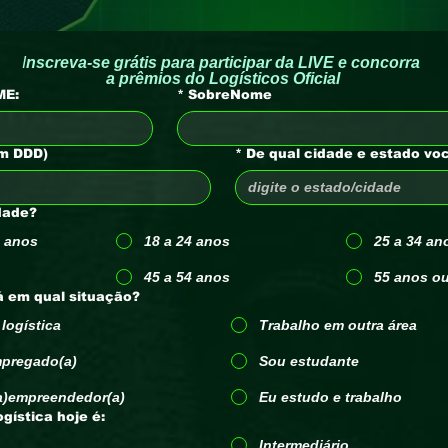
I
nscreva-se grátis para participar da LIVE e concorra 
a prêmios do Logísticos Oficial
ME:
*
SobreNome
m DDD)
*
De qual cidade e estado vo
dade?
 anos
18 a 24 anos
25 a 34 an
45 a 54 anos
55 anos o
á em qual situação?
logística
Trabalho em outra área
pregado(a)
Sou estudante
a)empreendedor(a)
Eu estudo e trabalho
ogística hoje é:
Intermediário