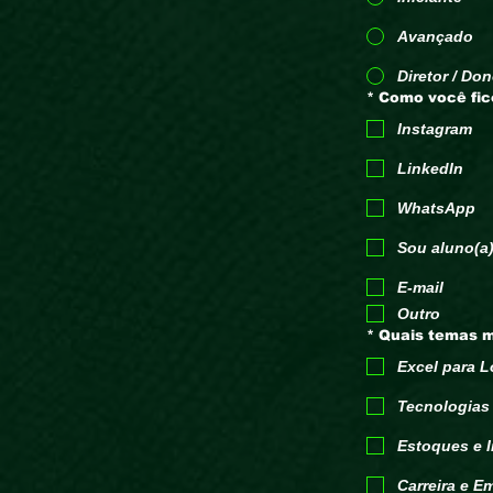
Avançado
Diretor / Do
*
Como você fic
Instagram
LinkedIn
WhatsApp
Sou aluno(a)
E-mail
Outro
*
Quais temas m
Excel para L
Tecnologias 
Estoques e I
Carreira e E