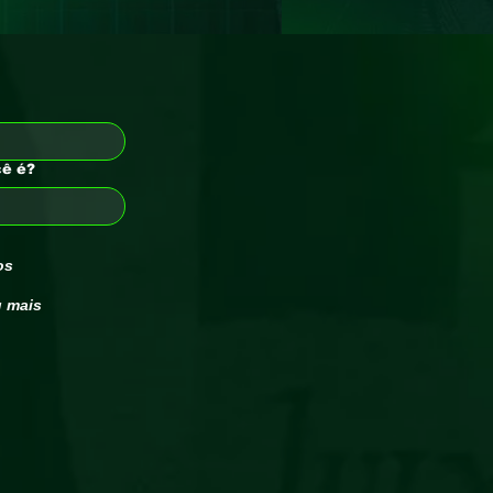
cê é?
os
u mais