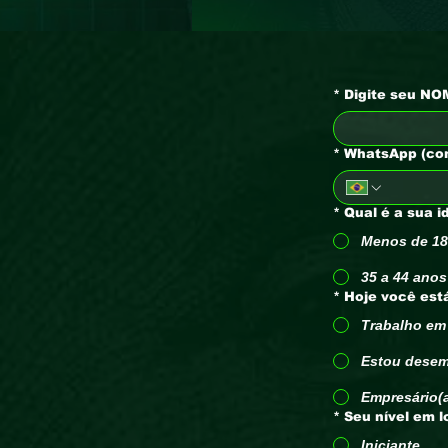
*
Digite seu NO
*
WhatsApp (co
*
Qual é a sua i
Menos de 18
35 a 44 anos
*
Hoje você est
Trabalho em 
Estou desem
Empresário(
*
Seu nível em l
Iniciante