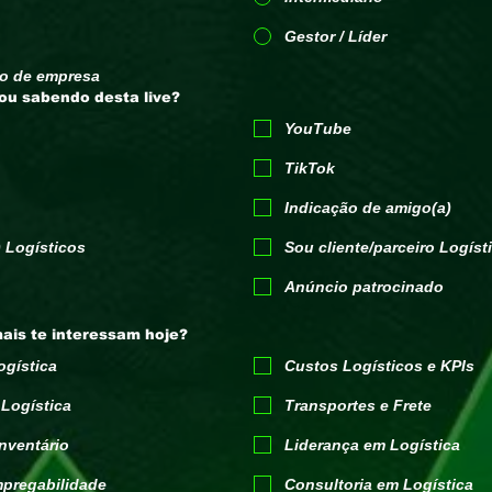
Gestor / Líder
no de empresa
ou sabendo desta live?
YouTube
TikTok
Indicação de amigo(a)
 Logísticos
Sou cliente/parceiro Logíst
Anúncio patrocinado
ais te interessam hoje?
ogística
Custos Logísticos e KPIs
Logística
Transportes e Frete
nventário
Liderança em Logística
mpregabilidade
Consultoria em Logística