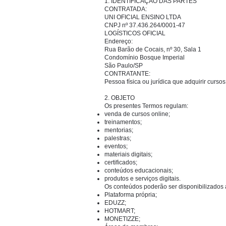
1. IDENTIFICAÇÃO DAS PARTES
CONTRATADA:
UNI OFICIAL ENSINO LTDA
CNPJ nº 37.436.264/0001-47
LOGÍSTICOS OFICIAL
Endereço:
Rua Barão de Cocais, nº 30, Sala 1
Condomínio Bosque Imperial
São Paulo/SP
CONTRATANTE:
Pessoa física ou jurídica que adquirir curs
2. OBJETO
Os presentes Termos regulam:
venda de cursos online;
treinamentos;
mentorias;
palestras;
eventos;
materiais digitais;
certificados;
conteúdos educacionais;
produtos e serviços digitais.
Os conteúdos poderão ser disponibilizados 
Plataforma própria;
EDUZZ;
HOTMART;
MONETIZZE;