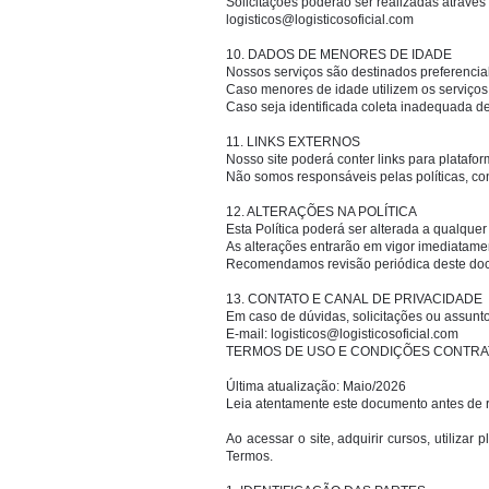
Solicitações poderão ser realizadas através 
logisticos@logisticosoficial.com
10. DADOS DE MENORES DE IDADE
Nossos serviços são destinados preferencia
Caso menores de idade utilizem os serviços
Caso seja identificada coleta inadequada 
11. LINKS EXTERNOS
Nosso site poderá conter links para plataform
Não somos responsáveis pelas políticas, co
12. ALTERAÇÕES NA POLÍTICA
Esta Política poderá ser alterada a qualque
As alterações entrarão em vigor imediatame
Recomendamos revisão periódica deste do
13. CONTATO E CANAL DE PRIVACIDADE
Em caso de dúvidas, solicitações ou assunt
E-mail:
logisticos@logisticosoficial.com
TERMOS DE USO E CONDIÇÕES CONTRAT
Última atualização: Maio/2026
Leia atentamente este documento antes de re
Ao acessar o site, adquirir cursos, utilizar
Termos.