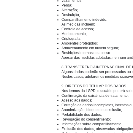
Vazamentos;
Perda;
Alteração;
Destruição;
Compartilhamento indevido.
As medidas incluem:
Controle de acesso;
Monitoramento;
Criptografia;
Ambientes protegidos;
Armazenamento em nuvem segura;
Restrições internas de acesso.
Apesar das medidas adotadas, nenhum ambie
8. TRANSFERÊNCIA INTERNACIONAL DE
Alguns dados poderão ser processados ou ar
Nestes casos, adotaremos medidas razoáveis
9. DIREITOS DO TITULAR DOS DADOS
Nos termos da LGPD, o usuário poderá solici
Confirmação da existência de tratamento;
Acesso aos dados;
Correção de dados incompletos, inexatos ou
Anonimização, bloqueio ou exclusão;
Portabilidade dos dados;
Revogação do consentimento;
Informações sobre compartilhamento;
Exclusão dos dados, observadas obrigações