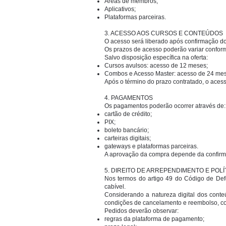
Áreas de membros;
Aplicativos;
Plataformas parceiras.
3. ACESSO AOS CURSOS E CONTEÚDOS
O acesso será liberado após confirmação d
Os prazos de acesso poderão variar conform
Salvo disposição específica na oferta:
Cursos avulsos: acesso de 12 meses;
Combos e Acesso Master: acesso de 24 mes
Após o término do prazo contratado, o aces
4. PAGAMENTOS
Os pagamentos poderão ocorrer através de:
cartão de crédito;
PIX;
boleto bancário;
carteiras digitais;
gateways e plataformas parceiras.
A aprovação da compra depende da confirma
5. DIREITO DE ARREPENDIMENTO E POL
Nos termos do artigo 49 do Código de Def
cabível.
Considerando a natureza digital dos cont
condições de cancelamento e reembolso, conf
Pedidos deverão observar:
regras da plataforma de pagamento;