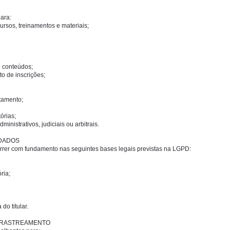
ara:
rsos, treinamentos e materiais;
e conteúdos;
 de inscrições;
tamento;
órias;
inistrativos, judiciais ou arbitrais.
 DADOS
rrer com fundamento nas seguintes bases legais previstas na LGPD:
ria;
do titular.
E RASTREAMENTO