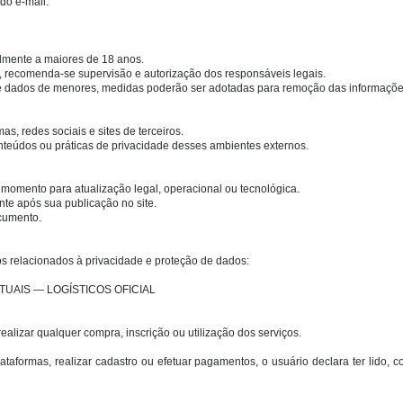
do e-mail:
lmente a maiores de 18 anos.
, recomenda-se supervisão e autorização dos responsáveis legais.
de dados de menores, medidas poderão ser adotadas para remoção das informaçõe
as, redes sociais e sites de terceiros.
nteúdos ou práticas de privacidade desses ambientes externos.
r momento para atualização legal, operacional ou tecnológica.
nte após sua publicação no site.
cumento.
os relacionados à privacidade e proteção de dados:
UAIS — LOGÍSTICOS OFICIAL
alizar qualquer compra, inscrição ou utilização dos serviços.
 plataformas, realizar cadastro ou efetuar pagamentos, o usuário declara ter lido