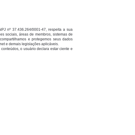
NPJ nº 37.436.264/0001-47, respeita a sua
des sociais, áreas de membros, sistemas de
s, compartilhamos e protegemos seus dados
et e demais legislações aplicáveis.
s conteúdos, o usuário declara estar ciente e