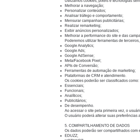
Utilizamos cookies, pixels e tecnologias se
Melhorar a navegação;
Personalizar conteúdos;
Analisar tráfego e comportamento;
Mensurar campanhas publicitárias;
Realizar remarketing;
Exibir anúncios personalizados;
Melhorar a performance do site e das camp
Poderemos utilizar ferramentas de terceiros,
Google Analytics;
Google Ads;
Google AdSense;
Meta/Facebook Pixel;
APIs de Conversão;
Ferramentas de automação de marketing;
Plataformas de CRM e atendimento.
Os cookies poderão ser classificados como:
Essenciais;
Funcionais;
Analíticos;
Publicitários;
De desempenho.
Ao acessar o site pela primeira vez, o usuá
O usuário poderá alterar suas preferência
5. COMPARTILHAMENTO DE DADOS
Os dados poderão ser compartilhados com em
EDUZZ;