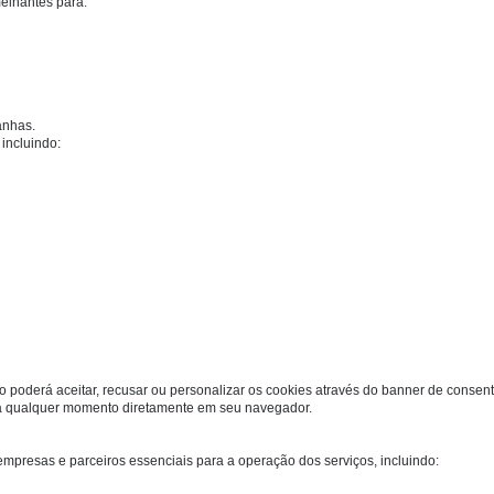
melhantes para:
anhas.
 incluindo:
rio poderá aceitar, recusar ou personalizar os cookies através do banner de consen
s a qualquer momento diretamente em seu navegador.
presas e parceiros essenciais para a operação dos serviços, incluindo: