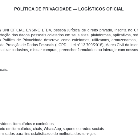
POLÍTICA DE PRIVACIDADE — LOGÍSTICOS OFICIAL
UNI OFICIAL ENSINO LTDA, pessoa jurídica de direito privado, inscrita no C
teção dos dados pessoais coletados em seus sites, plataformas, aplicativos, re
ta Política de Privacidade descreve como coletamos, utilizamos, armazenamo
de Proteção de Dados Pessoais (LGPD – Lei nº 13.709/2018), Marco Civil da Intern
 realizar cadastros, efetuar compras, preencher formulários ou interagir com nosso
oais:
vídeos, formulários e conteúdos;
io em formulários, chats, WhatsApp, suporte ou redes sociais.
zados para fins estatísticos e de melhoria dos serviços.