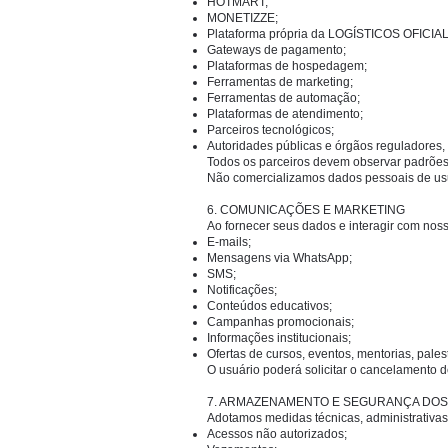
HOTMART;
MONETIZZE;
Plataforma própria da LOGÍSTICOS OFICIAL
Gateways de pagamento;
Plataformas de hospedagem;
Ferramentas de marketing;
Ferramentas de automação;
Plataformas de atendimento;
Parceiros tecnológicos;
Autoridades públicas e órgãos reguladores, 
Todos os parceiros devem observar padrõe
Não comercializamos dados pessoais de us
6. COMUNICAÇÕES E MARKETING
Ao fornecer seus dados e interagir com noss
E-mails;
Mensagens via WhatsApp;
SMS;
Notificações;
Conteúdos educativos;
Campanhas promocionais;
Informações institucionais;
Ofertas de cursos, eventos, mentorias, palest
O usuário poderá solicitar o cancelamento
7. ARMAZENAMENTO E SEGURANÇA DO
Adotamos medidas técnicas, administrativas
Acessos não autorizados;