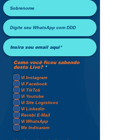
Como você ficou sabendo
O
desta Live?
*
b
r
Vi Instagram
i
Vi Facebook
g
Vi TikTok
a
t
Vi Youtube
ó
Vi Site Logísticos
r
Vi Linkedin
i
o
Recebi E-Mail
Vi WhatsApp
Me Indicaram