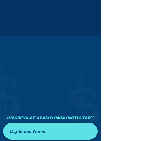
INSCREVA-SE ABAIXO PARA PARTICIPAR👇🏻