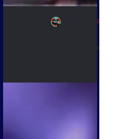
Bia Rodrigues Carvalho
26 de fev.
A Logística Está em Tudo: o mundo
começou a dizer o que eu venho
falando há anos.