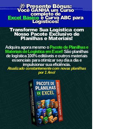
🎁 Presente Bônus:
Você GANHA um Curso
completo de
Excel Básico
e Curva ABC para
Logísticos!
Transforme Sua Logística com
Nosso Pacote Exclusivo de
Planilhas e Materiais!
Adquira agora mesmo o
Pacote de Planilhas e
Materiais de Logística em Excel!
São planilhas
de logística 100% editáveis e outros materiais
essenciais para otimizar seu dia a dia e
impulsionar sua eficiência.
Atualizado constantemente com novas planilhas
por 1 Ano!