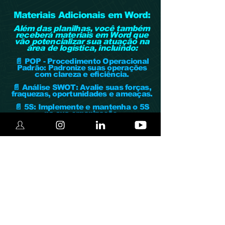
Materiais Adicionais em Word:
Além das planilhas, você também
receberá materiais em Word que
vão potencializar sua atuação na
área de logística, incluindo:
📄 POP - Procedimento Operacional
Padrão: Padronize suas operações
com clareza e eficiência.
📄 Análise SWOT: Avalie suas forças,
fraquezas, oportunidades e ameaças.
📄 5S: Implemente e mantenha o 5S
na sua organização.
E muitos outros documentos
prontos para facilitar sua rotina e
garantir uma gestão eficiente.
NÃO PERCA TEMPO! GARANTA
AGORA MESMO O MELHOR PACOTE
DE PLANILHAS DO MERCADO E
REVOLUCIONE A GESTÃO
LOGÍSTICA DA SUA EMPRESA!
🎁 VOCÊ AINDA GANHA
UM
BÔNUS
ESPECIAL