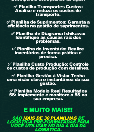
✅ Planilha Transportes Custos:
Analise e reduza os custos de
transporte.
✅ Planilha de Suprimentos: Garanta a
eficiência na gestão de suprimentos.
✅ Planilha de Diagrama Ishikawa:
Identifique as causas raiz dos
problemas.
✅ Planilha de Inventário: Realize
inventários de forma prática e
precisa.
✅ Planilha Custo Produção: Controle
os custos de produção com detalhes.
✅ Planilha Gestão à Vista: Tenha
uma visão clara e instantânea da sua
gestão.
✅ Planilha Modelo Real Resultados
5S: Implemente e monitore o 5S na
sua empresa.
E MUITO MAIS!!!
SÃO
MAIS DE 30 PLANILHAS
DE
LOGÍSTICA PRÉ-FORMATADAS PARA
VOCÊ UTILIZAR NO DIA A DIA DA
LOGÍSTICA.