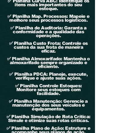
✅ Planilha Curva ABC: Identifique os
itens mais importantes do seu
estoque.
✅ Planilha Map. Processos: Mapeie e
melhore seus processos logísticos.
✅ Planilha de Auditoria: Garanta a
conformidade e a qualidade das
operações.
✅ Planilha Custo Frota: Controle os
custos da sua frota de maneira
eficaz.
✅ Planilha Almoxarifado: Mantenha o
almoxarifado sempre organizado e
eficiente.
✅ Planilha PDCA: Planeje, execute,
verifique e ajuste suas ações.
✅ Planilha Controle Estoques:
Monitore seus estoques com
facilidade.
✅ Planilha Manutenção: Gerencie a
manutenção dos seus veículos e
equipamentos.
✅ Planilha Simulação de Rota Crítica:
Simule e otimize suas rotas críticas.
✅ Planilha Plano de Ação: Estruture e
acompanhe seus planos de ação.