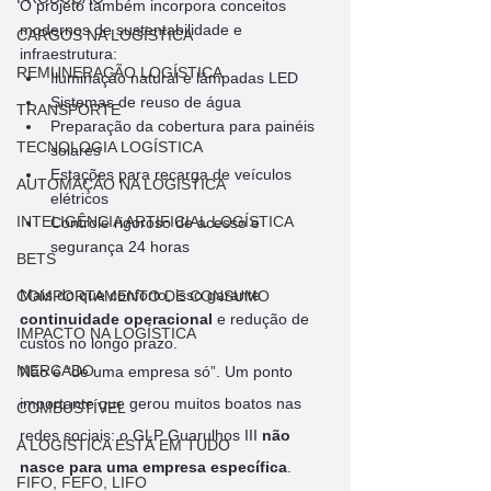
O projeto também incorpora conceitos 
modernos de sustentabilidade e 
CARGOS NA LOGÍSTICA
infraestrutura:
REMUNERAÇÃO LOGÍSTICA
Iluminação natural e lâmpadas LED
Sistemas de reuso de água
TRANSPORTE
Preparação da cobertura para painéis 
TECNOLOGIA LOGÍSTICA
solares
Estações para recarga de veículos 
AUTOMAÇÃO NA LOGÍSTICA
elétricos
INTELIGÊNCIA ARTIFICIAL LOGÍSTICA
Controle rigoroso de acesso e 
segurança 24 horas
BETS
Mais do que conforto, isso garante 
COMPORTAMENTO DE CONSUMO
continuidade operacional
 e redução de 
IMPACTO NA LOGÍSTICA
custos no longo prazo.
MERCADO
Não é “de uma empresa só”. Um ponto 
importante que gerou muitos boatos nas 
COMBUSTÍVEL
redes sociais: o GLP Guarulhos III 
não 
A LOGÍSTICA ESTÁ EM TUDO
nasce para uma empresa específica
.
FIFO, FEFO, LIFO