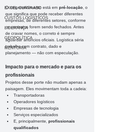
O empreendimento está em 
pré-locação
, o 
EXCEL CURVA ABC
que significa que pode receber diferentes 
CUSTOS LOGISTICOS
empresas, de diferentes setores, conforme 
os contratos forem sendo fechados. Antes 
LIDERANÇA
de cravar nomes, o correto é sempre 
GEOPOLÍTICA
aguardar anúncios oficiais. Logística séria 
trabalha com contrato, dado e 
MENTORIA
planejamento — não com especulação.
Impacto para o mercado e para os 
profissionais
Projetos desse porte não mudam apenas a 
paisagem. Eles movimentam toda a cadeia:
Transportadoras
Operadores logísticos
Empresas de tecnologia
Serviços especializados
E, principalmente, 
profissionais 
qualificados