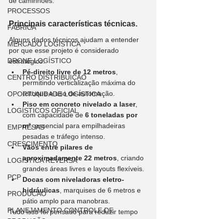
de caminhões.
PROCESSOS
Principais características técnicas.
FABRICA
Alguns dados técnicos ajudam a entender 
MERCADO LOGÍSTICA
por que esse projeto é considerado 
DRONE LOGÍSTICO
estratégico:
Pé-direito livre de 12 metros
, 
CENTRO DISTRIBUIÇÃO
permitindo verticalização máxima do 
estoque e uso de automação.
OPORTUNIDADE LOGÍSTICA
Piso em concreto nivelado a laser
, 
LOGÍSTICOS OFICIAL
com capacidade de 
6 toneladas por 
m²
, essencial para empilhadeiras 
EMPRESAS
pesadas e tráfego intenso.
CRESCIMENTO
Vãos entre pilares de 
aproximadamente 22 metros
, criando 
LOGÍSTICA REVERSA
grandes áreas livres e layouts flexíveis.
PCP
Docas com niveladoras eletro-
hidráulicas
, marquises de 6 metros e 
PRODUCAO
pátio amplo para manobras.
PLANEJAMENTO CONTROLE DE
Tudo isso foi pensado para reduzir tempo 