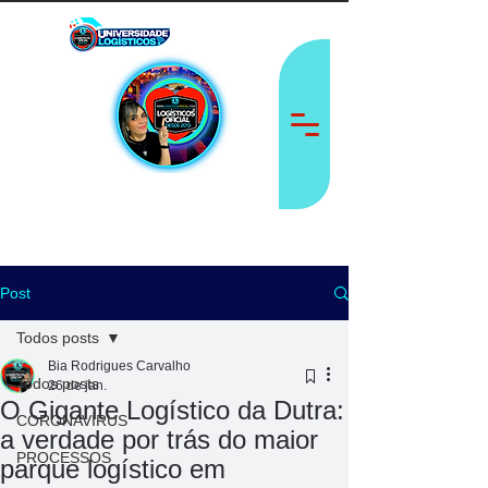
Post
Todos posts
Bia Rodrigues Carvalho
Todos posts
26 de jan.
O Gigante Logístico da Dutra:
CORONAVÍRUS
a verdade por trás do maior
PROCESSOS
parque logístico em