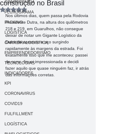
construção no Brasil
CONFERENCIA
Avaliado com NaN de 5 estrelas.
FLUXOGRAMA
Nos últimos dias, quem passa pela Rodovia 
PACKING
Presidente Dutra, na altura dos quilômetros 
218 e 219, em Guarulhos, não consegue 
LOGÍSTICA
deixar de notar um Gigante Logístico da 
Dutra de concreto e aço surgindo 
CARREIRALOGISTICA
rapidamente às margens da estrada. Foi 
EMPREENDEDORISMO
exatamente isso que me aconteceu: passei 
de carro, fiquei impressionada e decidi 
TECNOLOGIAS
fazer aquilo que quase ninguém faz, ir atrás 
INDICADORES
das informações corretas. 
KPI
CORONAVIRUS
COVID19
FULFILLMENT
LOGÍSTICA