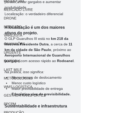
PRODUÇÃO
parado, evitar gargalos e aumentar 
produtividade.
MERCADO LIVRE
Localização: o verdadeiro diferencial
DRONE
MERCADO
A localização é um dos maiores 
ativos do projeto.
VAREJISTA
O GLP Guarulhos III está no 
km 218 da 
CAMINHÕES
Rodovia Presidente Dutra
, a cerca de 
11 
km da cidade de São Paulo
, próximo ao 
URGENTE
Aeroporto Internacional de Guarulhos 
(carga)
 e com acesso rápido ao 
Rodoanel
.
NOTÍCIAS
LAST MILE
Na prática, isso significa:
Menor tempo de deslocamento
METODOLOGIAS
Menor custo logístico
WMS LOGÍSTICA
Maior previsibilidade de entrega
E logística vive de previsibilidade.
GESTÃO TRANSPORTES
PPCPM
Sustentabilidade e infraestrutura
PRODUÇÃO