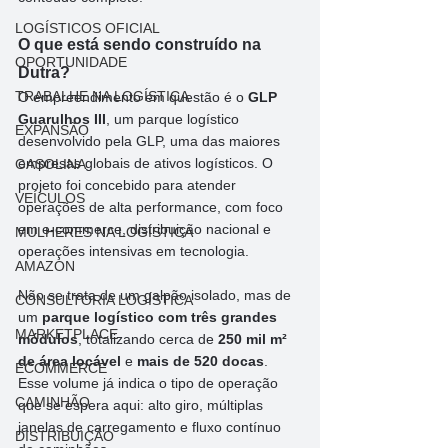
LOGÍSTICOS OFICIAL
O que está sendo construído na 
OPORTUNIDADE
Dutra?
TRABALHE NA LOGÍSTICA
O empreendimento em questão é o 
GLP 
Guarulhos III
, um parque logístico 
EXPANSÃO
desenvolvido pela GLP, uma das maiores 
empresas globais de ativos logísticos. O 
GASOLINA
projeto foi concebido para atender 
VEÍCULOS
operações de alta performance, com foco 
em e-commerce, distribuição nacional e 
MULHERES NA LOGÍSTICA
operações intensivas em tecnologia.
AMAZON
Não se trata de um galpão isolado, mas de 
CONSULTORIA LOGÍSTICA
um 
parque logístico com três grandes 
MARKETPLACE
módulos
, totalizando cerca de 
250 mil m² 
de área locável
 e 
mais de 520 docas
. 
ECOMMERCE
Esse volume já indica o tipo de operação 
CAMINHÃO
que se espera aqui: alto giro, múltiplas 
janelas de carregamento e fluxo contínuo 
DISTRIBUIÇÃO