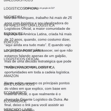
BIAELOGISTICOS
LOGISTICOSOFICIAL
Imagens públicas do google da GLP
LOGISTICA
Sou 
Bia Rodrigues, trabalho há mais de 25 
anos com logística
 e sou idealizadora do 
INFRAESTRUTURA LOGÍSTICA
Logísticos Oficial, a maior comunidade de 
ESTOQUES
logística da América Latina, criada há mais 
de 10 anos, quando, como costumo dizer, 
PORTOS
“aqui ainda era tudo mato”. E quando vejo 
um projeto desse porte nascer, sei que não 
LOGÍSTICA PORTUÁRIA
estamos falando apenas de um galpão, 
LOGÍSTICOS OFICIAL
mas de uma decisão estratégica que pode 
mudar rotas, prazos, custos e 
TRABALHANDO NA LOGISTICA
oportunidades em toda a cadeia logística.
AMAZON
Neste artigo, resumo os principais pontos 
BIA É LOGÍSTICOS
do vídeo em que explico, com base em 
ECOMMERCE
material oficial, o que realmente é o 
chamado Gigante Logístico da Dutra.
 Ao
ECOMMERCE
final, deixo o link para você assistir ao 
MERCADO LIVRE
conteúdo completo.