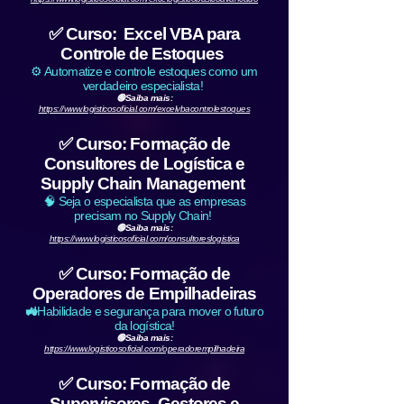
✅ Curso: Excel VBA para
Controle de Estoques
⚙️ Automatize e controle estoques como um
verdadeiro especialista!
🟢Saiba mais:
https://www.logisticosoficial.com/excelvbacontrolestoques
✅ Curso: Formação de
Consultores de Logística e
Supply Chain Management
🧠 Seja o especialista que as empresas
precisam no Supply Chain!
🟢Saiba mais:
https://www.logisticosoficial.com/consultoreslogistica
✅ Curso: Formação de
Operadores de Empilhadeiras
🚜
Habilidade e segurança para mover o futuro
da logística!
🟢Saiba mais:
https://www.logisticosoficial.com/operadorempilhadeira
✅ Curso: Formação de
Supervisores, Gestores e