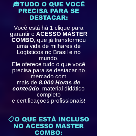
🎓TUDO O QUE VOCÊ
PRECISA PARA SE
DESTACAR:
Você está há 1 clique para
garantir o
ACESSO MASTER
COMBO,
que já transformou
uma vida de milhares de
Logísticos no Brasil e no
mundo.
Ele oferece tudo o que você
precisa para se destacar no
mercado com
mais de
8.000 Horas de
conteúdo
, material didático
completo
e certificações profissionais!
📋O QUE ESTÁ INCLUSO
NO ACESSO MASTER
COMBO: