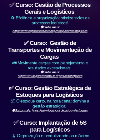
✅ Curso: Gestão de Processos
Gerais e Logísticos
🔄 Eficiência e organização: otimize todos os
processos logísticos!
🟢Saiba mais:
https://www.logisticosoficial.com/gestaoprocessoslogisticos
✅ Curso: Gestão de
Transportes e Movimentação de
Cargas
🚛 Movimente cargas com planejamento e
resultados excepcionais!
🟢Saiba mais:
https://www.logisticosoficial.com/gestaotransportes
✅ Curso: Gestão Estratégica de
Estoques para Logísticos
📦 O estoque certo, na hora certa: domine a
gestão estratégica!
https://www.logisticosoficial.com/estoques
🟢Saiba mais:
✅ Curso: Implantação de 5S
para Logísticos
🧹 Organização e produtividade ao máximo