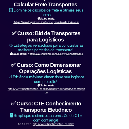
Calcular Frete Transportes
🧮 Domine os cálculos de frete e otimize seus
lucros!
🟢Saiba mais:
https://www.logisticosoficial.com/aprendacalculodefrete
✅ Curso: Bid de Transportes
para Logísticos
🤝 Estratégias vencedoras para conquistar as
melhores parcerias de transporte!
🟢Saiba mais:
https://www.logisticosoficial.com/bidtransportes
✅ Curso: Como Dimensionar
Operações Logísticas
📐 Eficiência máxima: dimensione sua logística
com precisão!
🟢Saiba mais:
https://www.logisticosoficial.com/comodimensionaroperacaologisti
ca
✅ Curso: CTE Conhecimento
Transporte Eletrônico
🖥️
Simplifique e otimize sua emissão de CTE
com confiança!
Saiba mais:
https://www.logisticosoficial.com/cte