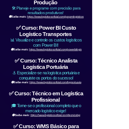
Produção
🛠️ Planeje e programe com precisão para
resultados produtivos!
🟢Saiba mais:
https://www.logisticosoficial.com/ppcpmlogisticos
✅ Curso: Power BI Custo
Logístico Transportes
📊 Visualize e controle os custos logísticos
com Power BI!
🟢Saiba mais:
https://www.logisticosoficial.com/powerbilogis
✅ Curso: Técnico Analista
Logística Portuária
⚓ Especialize-se na logística portuária e
conquiste os portos do sucesso!
🟢Saiba mais:
https://www.logisticosoficial.com/logportuaria
✅ Curso: Técnico em Logística
Profissional
🎓 Torne-se o profissional completo que o
mercado logístico exige!
🟢Saiba mais:
https://www.logisticosoficial.com/tecnicolog
✅ Curso: WMS Básico para