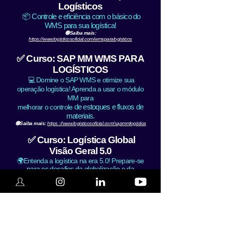
Logísticos
📦 Controle e eficiência com o básico do
WMS para sua logística!
🟢Saiba mais:
https://www.logisticosoficial.com/wmsparalogisticos
✅ Curso: SAP MM WMS PARA
LOGÍSTICOS
💻 Domine o SAP WMS e otimize sua
operação logística! Aprenda a usar o módulo
MM para
de estoques e fluxos de
melhorar o controle
materiais.
🟢Saiba mais:
https ://www.logisticosoficial.com/sapmmlogistica
✅ Curso: Logística Global
Visão Geral 5.0
🌍Entenda a logística na era 5.0! Prepare-se
para os desafios da globalização e da
evolução
tecnológica no setor logístico. Tenha uma visão
geral de como a logística funciona no Brasil e
em outros países.
🟢Saiba mais:
https://www.logisticosoficial.com/logisticaglobal