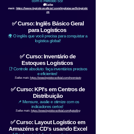
com o método 5S!
🟢Saiba
mais:
https://www.logisticosoficial.com/implatacao5slogistic
os
✅ Curso: Inglês Básico Geral
para Logísticos
🌍 O inglês que você precisa para conquistar a
logística global!
✅ Curso: Inventário de
Estoques Logísticos
📑 Controle absoluto: faça inventários precisos
e eficientes!
Saiba mais:
https://www.logisticosoficial.com/inventario
✅ Curso: KPI's em Centros de
Distribuição
📌 Mensure, avalie e otimize com os
indicadores certos!
Saiba mais:
https://www.logisticosoficial.com/kpicdlog
✅ Curso: Layout Logístico em
Armazéns e CD's usando Excel