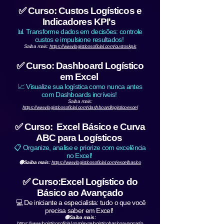
✅ Curso: Custos Logísticos e
Indicadores KPI's
📊 Transforme dados em decisões: controle
custos e impulsione resultados!
Saiba mais:
https://www.logisticosoficial.com/custoskpis
✅ Curso: Dashboard Logístico
em Excel
📈 Visualize sua logística como nunca antes
com Dashboards incríveis!
Saiba mais:
https://www.logisticosoficial.com/dashboardlogisticoexcel
✅ Curso: Excel Básico e Curva
ABC para Logísticos
📋 Organize, analise e priorize com excelência
no Excel!
🟢Saiba mais:
https://www.logisticosoficial.com/excelbasico
✅ Curso:Excel Logístico do
Básico ao Avançado
💻 De iniciante a especialista: tudo o que você
precisa saber em Excel!
🟢Saiba mais:
https://www.logisticosoficial.com/excelogisticobasicoavancado