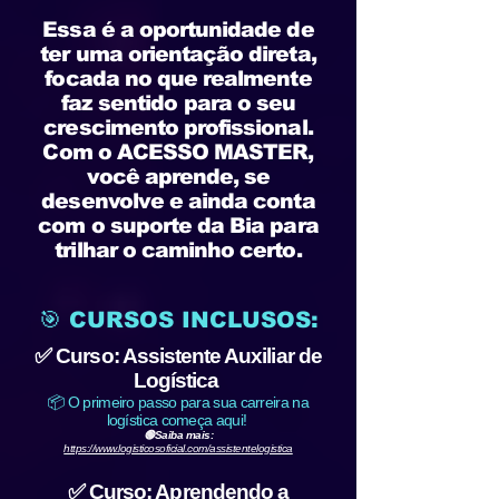
Essa é a oportunidade de
ter uma orientação direta,
focada no que realmente
faz sentido para o seu
crescimento profissional.
Com o ACESSO MASTER,
você aprende, se
desenvolve e ainda conta
com o suporte da Bia para
trilhar o caminho certo.
🎯 CURSOS INCLUSOS:
✅ Curso: Assistente Auxiliar de
Logística
📦 O primeiro passo para sua carreira na
logística começa aqui!
🟢Saiba mais:
https://www.logisticosoficial.com/assistentelogistica
✅ Curso: Aprendendo a