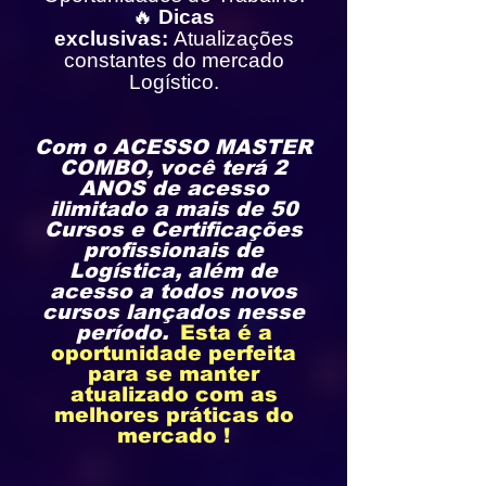
🔥
Dicas
exclusivas:
Atualizações
constantes do mercado
Logístico.
Com o ACESSO MASTER
COMBO, você terá 2
ANOS de acesso
ilimitado a mais de 50
Cursos e Certificações
profissionais de
Logística, além de
acesso a todos novos
cursos lançados nesse
período.
​
Esta é a
oportunidade perfeita
para se manter
atualizado
com as
melhores práticas do
mercado !