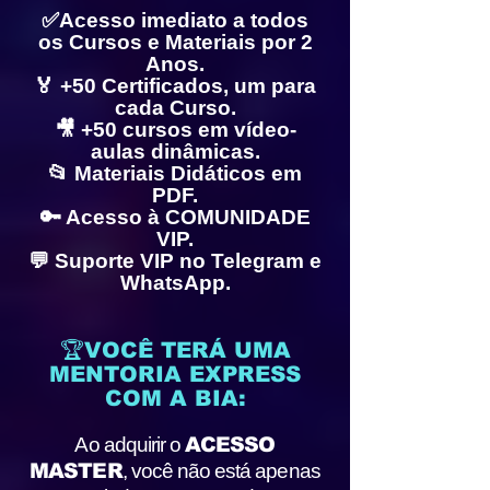
✅Acesso imediato a todos
os Cursos e Materiais por 2
Anos.
🏅 +50 Certificados, um para
cada Curso.
🎥 +50 cursos em vídeo-
aulas dinâmicas.
📂 Materiais Didáticos em
PDF.
🔑 Acesso à COMUNIDADE
VIP.
💬 Suporte VIP no Telegram e
WhatsApp.
🏆VOCÊ TERÁ UMA
MENTORIA EXPRESS
COM A BIA:
Ao adquirir o
ACESSO
MASTER
, você não está apenas