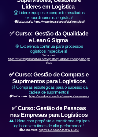
Líderes em Logística
🏆 Lidere equipes e conquiste resultados
extraordinários na logística!
🟢Saiba mais:
https://www.logisticosoficial.com/fsgll
✅ Curso: Gestão da Qualidade
e Lean 6 Sigma
🎯 Excelência contínua para processos
logísticos impecáveis!
Saiba mais:
https://www.logisticosoficial.com/gestaoqualidadelean6sigmalogis
ticos
✅ Curso: Gestão de Compras e
Suprimentos para Logísticos
🛒 Compras estratégicas para o sucesso da
cadeia de suprimentos!
🟢Saiba mais:
https://www.logisticosoficial.com/gestaocompras
✅ Curso: Gestão de Pessoas
nas Empresas para Logísticos
👥 Lidere com propósito e transforme equipes
logísticas em times de alta performance!
🟢Saiba mais:
https://sun.eduzz.com/1141372