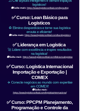
📐 Crie layouts inteligentes e otimize espaços
logísticos!
🟢Saiba mais:
https://www.logisticosoficial.com/layoutlog
✅ Curso: Lean Básico para
Logísticos
♻️ Elimine desperdícios e torne sua logística
enxuta e eficiente!
🟢Saiba mais:
https://www.logisticosoficial.com/leanlogisticos
✅ Liderança em Logística
🚀 Lidere com excelência e inspire resultados
na logística!
🟢Saiba mais:
https://www.logisticosoficial.com/liderancalogistica
✅ Curso: Logística Internacional
Importação e Exportação |
COMEX
✈️ Conecte negócios ao mundo com expertise
em COMEX!
🟢Saiba mais:
https://www.logisticosoficial.com/logisticainternacional
✅ Curso: PPCPM Planejamento,
Programação e Controle da