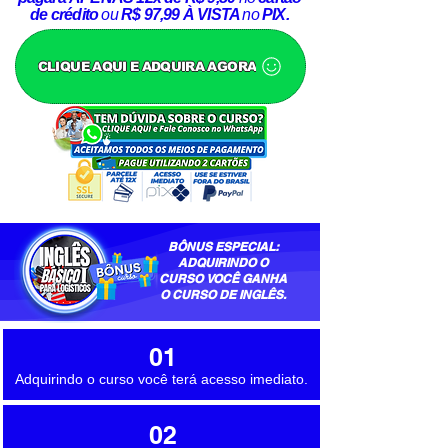
de crédito
ou
R$ 97,99 À VISTA
no
PIX.
CLIQUE AQUI E ADQUIRA AGORA
BÔNUS ESPECIAL:
ADQUIRINDO O
CURSO VOCÊ GANHA
O CURSO DE INGLÊS.
01
Adquirindo o curso você terá acesso imediato.
02