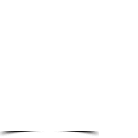
especialistas de recrutamento e
headhunters que contratam
profissionais Logísticos.
Além de abrir muitas possibilidades
de atuação tanto no Brasil como no
Exterior onde a procura por "mão
de obra especializada em logística
portuária" é imensa!