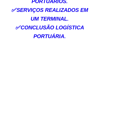
PORTUÁRIOS.
✅
SERVIÇOS REALIZADOS EM
UM TERMINAL.
✅
CONCLUSÃO LOGÍSTICA
PORTUÁRIA.
Para quem atua na área de
Logística, o setor portuário já é
uma das mais promissoras
carreiras com muitas
oportunidades para quem
investir em se especializar neste
segmento, os salários iniciais
para quem faz o Técnico de
Logística Portuária atuando
como Analista, inicia em R$
6.879 e pode chegar em R$
16.893 reais segundo