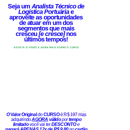
Seja um
Analista Técnico de
Logística Portuária
e
aproveite as oportunidades
de atuar em um dos
segmentos que mais
cresceu
[e cresce]
nos
últimos tempos!
ASSISTA O VÍDEO E SAÍBA MAIS SOBRE O CURSO
O
Valor Original
do
CURSO
é R$ 197
mas
adquirindo
AGORA
válido
por
tempo
limitado
você vai ter
DESCONTO
e
pagará
APENAS 12x de R$ 9,80
no
cartão