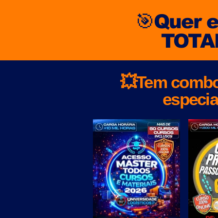
🎯Quer 
TOTAL
💥Tem combo
especia