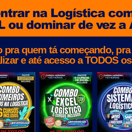
entrar na Logística c
 ou dominar de vez a 
 pra quem tá começando, pra
lizar e até acesso a TODOS os