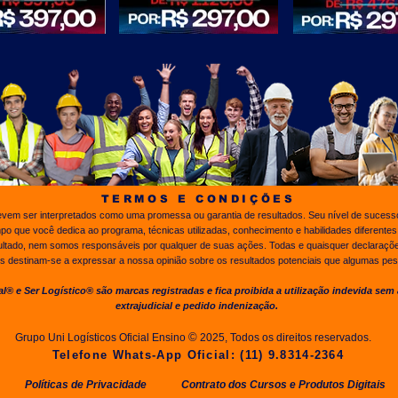
TERMOS E CONDIÇÕES
evem ser interpretados como uma promessa ou garantia de resultados. Seu nível de sucess
 que você dedica ao programa, técnicas utilizadas, conhecimento e habilidades diferentes
ultado, nem somos responsáveis por qualquer de suas ações. Todas e quaisquer declaraçõe
 destinam-se a expressar a nossa opinião sobre os resultados potenciais que algumas pe
l® e Ser Logístico® são marcas registradas e fica proibida a utilização indevida sem 
extrajudicial e pedido indenização.
©
Grupo Uni Logísticos Oficial Ensino
2025, Todos os direitos reservados.
Telefone Whats-App Oficial: (11) 9.8314-2364
Políticas de Privacidade
Contrato dos Cursos e Produtos Digitais