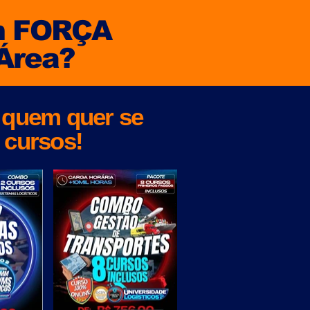
om FORÇA
Área?
 quem quer se
 cursos!