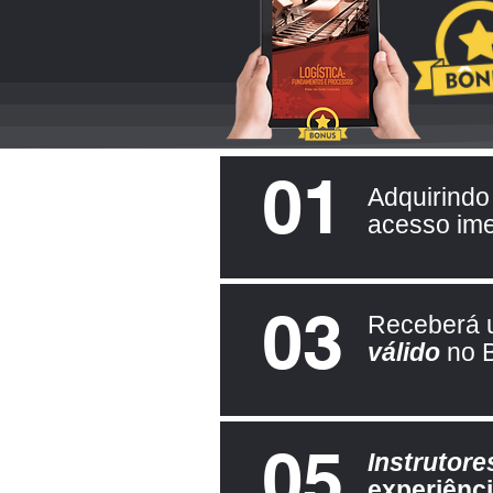
01
Adquirindo
acesso ime
03
Receberá
válido
no B
05
Instrutore
experiênc