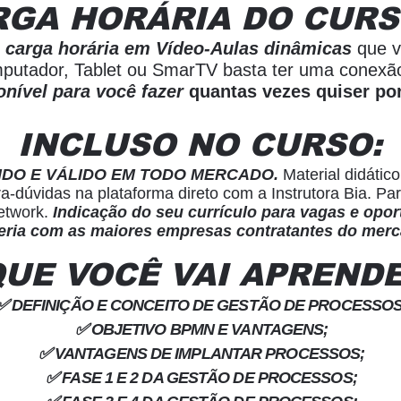
RGA HORÁRIA DO CURS
 carga horária em Vídeo-Aulas dinâmicas
que v
omputador, Tablet ou SmarTV basta ter uma conexã
onível para você fazer
quantas vezes quiser po
INCLUSO NO CURSO:
IDO E VÁLIDO EM TODO MERCADO.
Material didáti
ra-dúvidas na plataforma direto com a Instrutora Bia. Pa
etwork.
Indicação do seu currículo para vagas e opo
eria com as maiores empresas contratantes do mer
QUE VOCÊ VAI APRENDE
✅ DEFINIÇÃO E CONCEITO DE GESTÃO DE PROCESSOS
✅ OBJETIVO BPMN E VANTAGENS;
✅ VANTAGENS DE IMPLANTAR PROCESSOS;
✅ FASE 1 E 2 DA GESTÃO DE PROCESSOS;