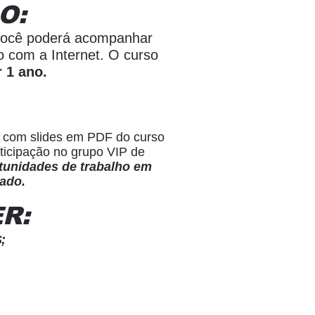
O:
ocê poderá acompanhar
o com a Internet. O curso
r 1 ano.
co com slides em PDF do curso
rticipação no grupo VIP de
rtunidades de trabalho em
cado.
R:
;