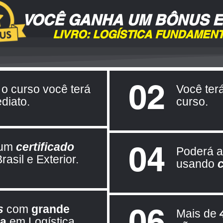
VOCÊ GANHA UM BÔNUS E
LIVRO: LOGÍSTICA FUNDAME
02
 o curso você terá
Você ter
diato.
curso.
04
 um
certificado
Poderá as
rasil e Exterior.
usando
06
s
com
grande
Mais de
ia
em Logística.