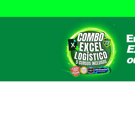
E
E
o