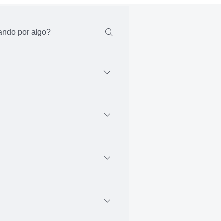
um email, onde terá o acesso a
 todos os cursos.
 pode fazer via PIX ou Boleto. Ao
realizar via boleto, você recebe o
citar o seu certificado
za os dados que você usou no
s oficiais) em qualquer curso.