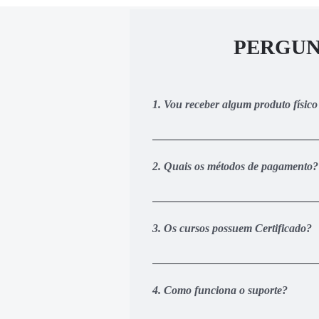
PERGUN
1. Vou receber algum produto físic
Não. Todo o conteúdo do treinament
nossa área de membros personaliza
2. Quais os métodos de pagamento?
Você pode pagar via cartão de crédi
realizar o pagamento via cartão de 
3. Os cursos possuem Certificado?
acesso de 1 a 3 dias úteis após o 
Sim, Com CERTEZA. Ao concluir a ca
personalizado diretamente da noss
4. Como funciona o suporte?
momento de efetuar a inscrição e c