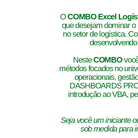
O
COMBO Excel Logíst
que desejam dominar 
no setor de logística. 
desenvolvendo h
Neste
COMBO
você
métodos focados no univer
operacionais, gestão
DASHBOARDS PROFISS
introdução ao VBA, per
Seja você um iniciante o
sob medida para im