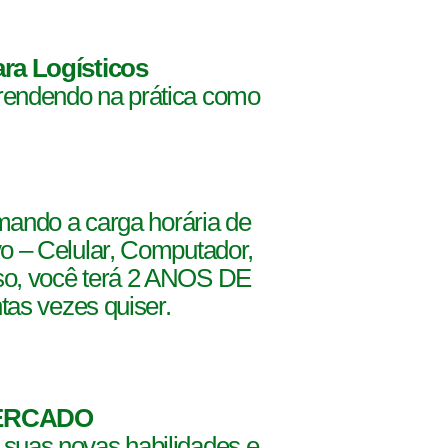
ra Logísticos
prendendo na prática como
mando a carga horária de
vo – Celular, Computador,
o, voc
ê terá 2 ANOS DE
as vezes quiser.
MERCADO
 suas novas habilidades e