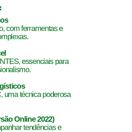
:
cos
ão, com ferramentas e
complexas.
el
ES, essenciais para
sionalismo.
gísticos
C, uma técnica poderosa
são Online 2022)
mpanhar tendências e