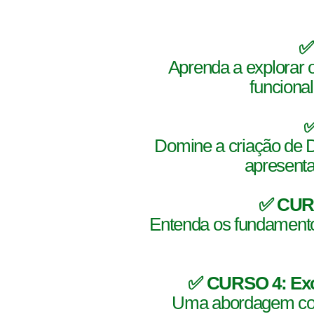
✅
Aprenda a explorar 
funciona
✅
Domine a criação d
apresenta
✅ CURS
Entenda os fundamento
✅ CURSO 4: Exce
Uma abordagem comp