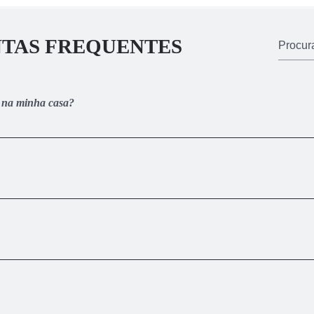
TAS FREQUENTES
o na minha casa?
o é 100% online. Assim que realizar a sua inscrição, você receberá 
da onde estão todas as vídeo-aulas e materiais complementares de
to e parcelar em até 12x. Caso opte por realizar o pagamento à vista,
crédito e PIX você recebe o acesso ao treinamento imediatamente. Ao 
pagamento do boleto.
rga horária mínima de 35% das aulas de cada curso, você pode soli
a área de membros. Ele é gerado automaticamente para você e utili
adastro. Você receberá 1 certificado nominal (com o seu nome e dado