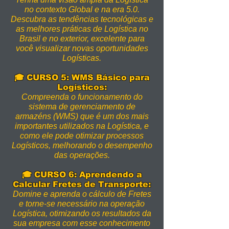
no contexto Global e na era 5.0.
Descubra as tendências tecnológicas e
as melhores práticas de Logística no
Brasil e no exterior, excelente para
você visualizar novas oportunidades
Logísticas.
🎓 CURSO 5: WMS Básico para
Logísticos:
Compreenda o funcionamento do
sistema de gerenciamento de
armazéns (WMS) que é um dos mais
importantes utilizados na Logística, e
como ele pode otimizar processos
Logísticos, melhorando o desempenho
das operações.
🎓
CURSO
6: Aprendendo a
Calcular Fretes de Transporte:
Domine e aprenda o cálculo de Fretes
e torne-se necessário na operação
Logística, otimizando os resultados da
sua empresa com esse conhecimento