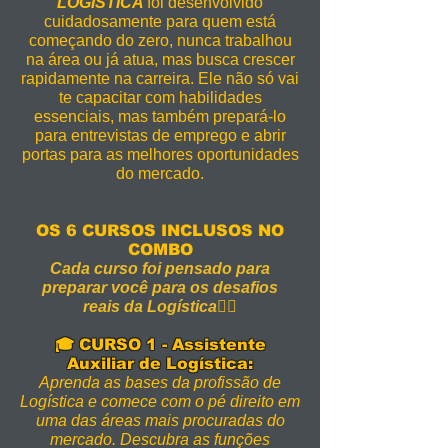
LOGÍSTICA
foi desenvolvido
cuidadosamente para quem está
começando do zero, nunca trabalhou
na área ou já atua, mas busca crescer
rapidamente na carreira. Ele não só vai
te capacitar com habilidades
essenciais, mas também prepará-lo
para entrevistas de emprego e abrir
portas para as melhores oportunidades
do mercado.
OS 6 CURSOS INCLUSOS NO
COMBO
Cada curso foi pensado para
preparar você para os desafios
reais da Logística👇🏻
🎓 CURSO 1 - Assistente
Auxiliar de Logística:
Aprenda as bases da profissão de
Logística e comece com o pé direito em
uma das áreas mais procuradas do
mercado. Descubra as funções