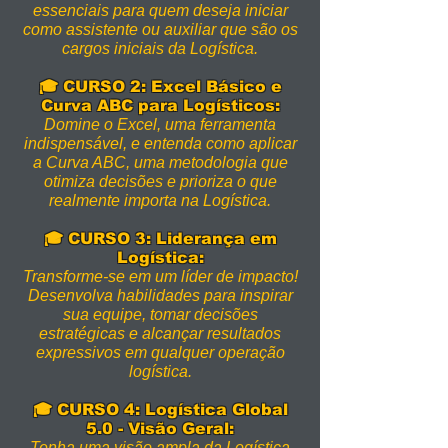
essenciais para quem deseja iniciar
como assistente ou auxiliar que são os
cargos iniciais da Logística.
🎓 CURSO 2: Excel Básico e
Curva ABC para Logísticos:
Domine o Excel, uma ferramenta
indispensável, e entenda como aplicar
a Curva ABC, uma metodologia que
otimiza decisões e prioriza o que
realmente importa na Logística.
🎓 CURSO 3: Liderança em
Logística:
Transforme-se em um líder de impacto!
Desenvolva habilidades para inspirar
sua equipe, tomar decisões
estratégicas e alcançar resultados
expressivos em qualquer operação
logística.
🎓 CURSO 4: Logística Global
5.0 - Visão Geral:
Tenha uma visão ampla da Logística