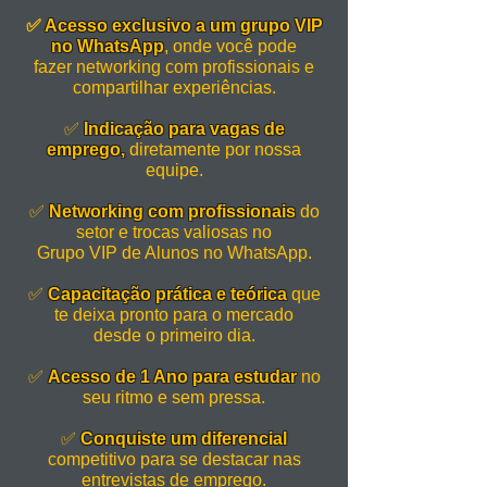
✅
Acesso exclusivo a um grupo VIP
no WhatsApp
, onde você pode
fazer networking com profissionais e
compartilhar experiências.
✅
Indicação para vagas de
emprego,
diretamente por nossa
equipe.
✅
Networking com profissionais
do
setor e trocas valiosas no
Grupo VIP de Alunos no WhatsApp.
✅
Capacitação prática e teórica
que
te deixa pronto para o mercado
desde o primeiro dia.
✅
Acesso de 1 Ano para estudar
no
seu ritmo e sem pressa.
✅
Conquiste um diferencial
competitivo para se destacar nas
entrevistas de emprego.