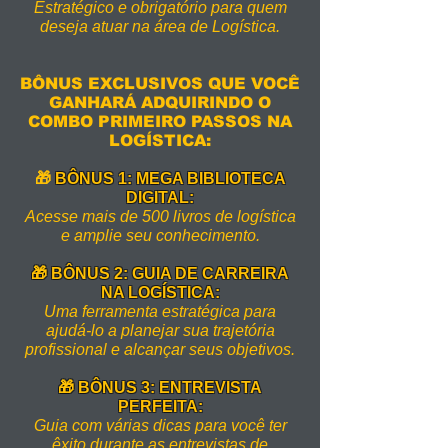
Estratégico e obrigatório para quem
deseja atuar na área de Logística.
BÔNUS EXCLUSIVOS QUE VOCÊ
GANHARÁ ADQUIRINDO O
COMBO PRIMEIRO PASSOS NA
LOGÍSTICA:
🎁
BÔNUS 1: MEGA BIBLIOTECA
DIGITAL:
Acesse mais de 500 livros de logística
e amplie seu conhecimento.
🎁 BÔNUS 2: GUIA DE CARREIRA
NA LOGÍSTICA:
Uma ferramenta estratégica para
ajudá-lo a planejar sua trajetória
profissional e alcançar seus objetivos.
🎁 BÔNUS 3: ENTREVISTA
PERFEITA:
Guia com várias dicas para você ter
êxito durante as entrevistas de