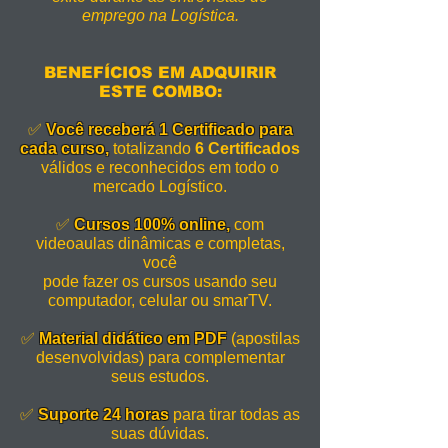
emprego na Logística.
BENEFÍCIOS EM ADQUIRIR
ESTE COMBO:
✅
Você receberá 1 Certificado para
cada curso,
totalizando
6 Certificados
válidos e reconhecidos em todo o
mercado Logístico.
✅
Cursos 100% online,
com
videoaulas dinâmicas e completas,
você
pode fazer os cursos usando seu
computador, celular ou smarTV.
✅
Material didático em PDF
(apostilas
desenvolvidas) para complementar
seus estudos.
✅
Suporte 24 horas
para tirar todas as
suas dúvidas.