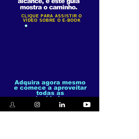
alcance,
e este guia
mostra o caminho.
CLIQUE PARA ASSISTIR O
VÍDEO SOBRE O E-BOOK
Adquira agora mesmo
e comece a aproveitar
todas as
oportunidades
que
existem no mercado.