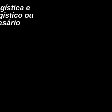
ística e
ístico ou
esário