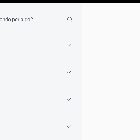
 um email, onde terá o acesso a
 todos os cursos.
, pode fazer via PIX ou Boleto. Ao
 realizar via boleto, você recebe o
citar o seu certificado
za os dados que você usou no
s oficiais) em qualquer curso.