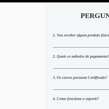
PERGUN
1. Vou receber algum produto físi
Não. Todo o conteúdo do treinament
nossa área de membros personaliza
2. Quais os métodos de pagamento
Você pode pagar via cartão de crédi
realizar o pagamento via cartão de
3. Os cursos possuem Certificado?
acesso de 1 a 3 dias úteis após o 
Sim, Com CERTEZA. Ao concluir a c
personalizado diretamente da noss
4. Como funciona o suporte?
momento de efetuar a inscrição e c