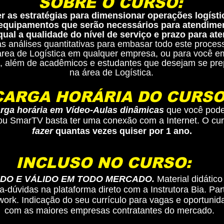
SOBRE O CURSO:
r as estratégias para dimensionar operações logístic
 equipamentos que serão necessários para atendimen
ual a qualidade do nível de serviço e prazo para at
as análises quantitativas para embasar todo este proces
área de Logística em qualquer empresa, ou para você 
, além de acadêmicos e estudantes que desejam se prep
na área de Logística.
CARGA HORÁRIA DO CURSO
rga horária em Vídeo-Aulas dinâmicas
que você pode
 ou SmarTV basta ter uma conexão com a Internet. O cur
fazer
quantas vezes quiser por 1 ano.
INCLUSO NO CURSO:
DO E VÁLIDO EM TODO MERCADO.
Material didátic
ra-dúvidas na plataforma direto com a Instrutora Bia. Pa
ork. Indicação do seu currículo para vagas e oportunid
com as maiores empresas contratantes do mercado.