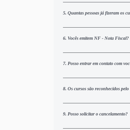
Você terá acesso ao nosso grupo de
disso pode deixar suas dúvidas di
5. Quantas pessoas já fizeram os cu
nossos especialistas vão analisar 
Ótima pergunta. Atualmente nós te
de pessoas que atuam de forma dire
6. Vocês emitem NF - Nota Fiscal?
empresas reconhecem a nossa credi
cursos que temos disponíveis atua
Sim. Nossas empresas são devidamen
holding GCDV Grupo Cadeia de Valo
7. Posso entrar em contato com voc
Sim. Você pode enviar um email par
24 horas para facilitar a comunicaç
8. Os cursos são reconhecidos pe
Todos os nossos cursos são nível p
obrigatoriedade do MEC, pois o ME
9. Posso solicitar o cancelamento?
ressaltar que todos os nossos curs
reconhecem a credibilidade e aceit
Política de Cancelamento para Cur