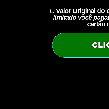
O
Valor Original
do 
limitado você pag
cartão 
CLI