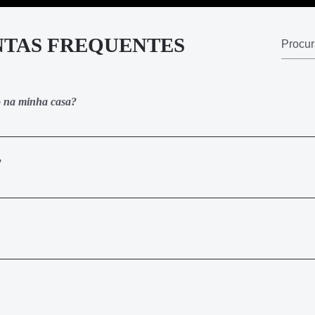
TAS FREQUENTES
co na minha casa?
o é 100% online. Assim que realizar a sua inscrição, você receberá
da onde estão todas as vídeo-aulas e materiais complementares de
?
to e parcelar em até 12x. Caso opte por realizar o pagamento à vista
 crédito e PIX você recebe o acesso ao treinamento imediatamente. Ao
pagamento do boleto.
arga horária mínima de 35% das aulas de cada curso, você pode soli
a área de membros. Ele é gerado automaticamente para você e utili
adastro. Você receberá 1 certificado nominal (com o seu nome e dado