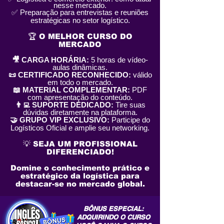
nesse mercado.
✅ Preparação para entrevistas e reuniões
estratégicas no setor logístico.
🏆 O MELHOR CURSO DO
MERCADO
🎥 CARGA HORÁRIA:
5 horas de vídeo-
aulas dinâmicas.
📜 CERTIFICADO RECONHECIDO:
válido
em todo o mercado.
📖 MATERIAL COMPLEMENTAR:
PDF
com apresentação do conteúdo.
👨‍💻 SUPORTE DEDICADO:
Tire suas
dúvidas diretamente na plataforma.
🤝 GRUPO VIP EXCLUSIVO:
Participe do
Logísticos Oficial e amplie seu networking.
💡 SEJA UM PROFISSIONAL
DIFERENCIADO!
Domine o conhecimento prático e
estratégico da logística para
destacar-se no mercado global.
BÔNUS ESPECIAL:
ADQUIRINDO O CURSO