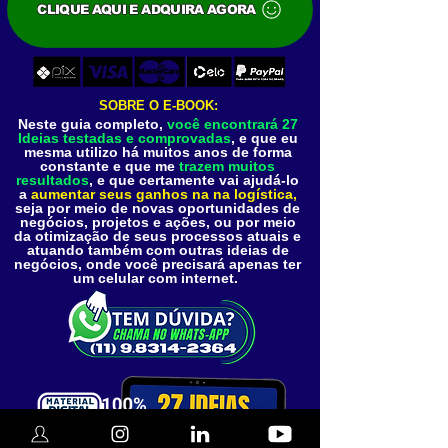
CLIQUE AQUI E ADQUIRA AGORA
SOBRE O E-BOOK:
Neste guia completo,
você encontrará 27
Ideias testadas e comprovadas
, e que eu
mesma utilizo há muitos anos de forma
constante e que me
trazem muitos
resultados
, e que certamente vai ajudá-lo
a
aumentar seus ganhos na na logística,
seja por meio de novas oportunidades de
negócios, projetos e ações, ou por meio
da otimização de seus processos atuais e
atuando também com outras ideias de
negócios, onde você precisará apenas ter
um celular com internet.