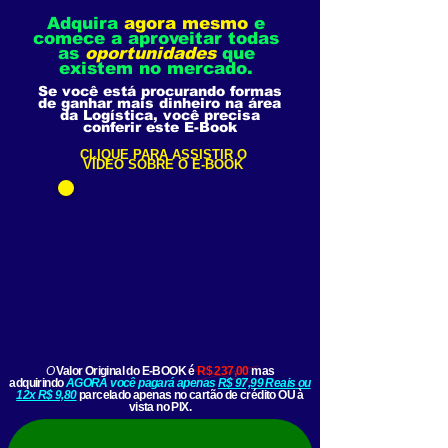
Adquira
agora mesmo
e
comece a aproveitar todas
as
oportunidades
que
existem no mercado.
Se você está procurando formas
de ganhar mais dinheiro na área
da Logística, você precisa
conferir este E-Book
CLIQUE PARA ASSISTIR O
VÍDEO SOBRE O E-BOOK
O
Valor Original
do E-BOOK é
R$ 237,00
mas
adquirindo
AGORA você pagará apenas
R$ 97,99
Reais
ou
12x R$ 9,80
parcelado apenas no cartão de crédito OU à
vista no PIX.