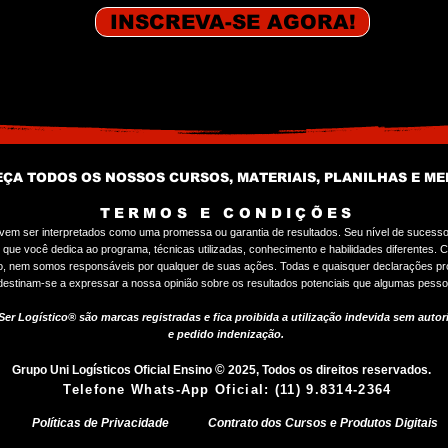
o
INSCREVA-SE AGORA!
ÇA TODOS OS NOSSOS CURSOS, MATERIAIS, PLANILHAS E ME
TERMOS E CONDIÇÕES
evem ser interpretados como uma promessa ou garantia de resultados. Seu nível de sucess
ue você dedica ao programa, técnicas utilizadas, conhecimento e habilidades diferentes.
C
do, nem somos responsáveis por qualquer de suas ações. Todas e quaisquer declarações pro
estinam-se a expressar a nossa opinião sobre os resultados potenciais que algumas pess
er Logístico® são marcas registradas e fica proibida a utilização indevida sem autori
e pedido indenização.
©
Grupo Uni Logísticos Oficial Ensino
2025, Todos os direitos reservados.
Telefone Whats-App Oficial: (11) 9.8314-2364
Políticas de Privacidade
Contrato dos Cursos e Produtos Digitais