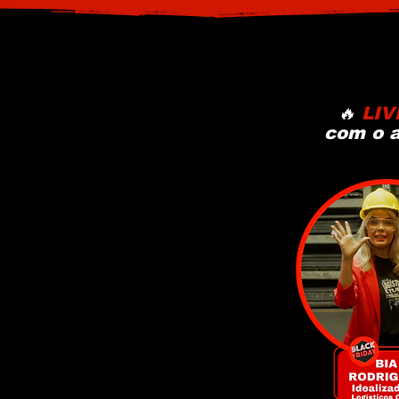
🔥
LIV
com o 