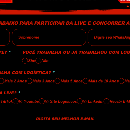
ABAIXO PARA PARTICIPAR DA LIVE E CONCORRER AO
O
TE?
*
VOCÊ TRABALHA OU JÁ TRABALHOU COM LOG
b
l
Sim
Não
i
g
a
O
LHA COM LOGÍSTICA?
*
t
b
o
l
Mais 2 Anos
Mais 3 Anos
Mais 5 Anos
Mais de 10 Anos
Ma
r
i
i
g
o
O
a
 LIVE?
*
b
t
l
o
 TikTok
Vi Youtube
Vi Site Logísticos
Vi Linkedin
Recebi E-M
i
r
g
i
a
o
t
o
r
i