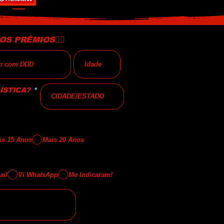
S PRÊMIOS👇🏻
O
ÍSTICA?
*
b
l
i
g
a
t
o
is 15 Anos
Mais 20 Anos
r
i
o
ail
Vi WhatsApp
Me Indicaram!